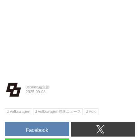
8speed編集部
Volkswagen
Volkswagen最新ニュース
Polo
Facebook