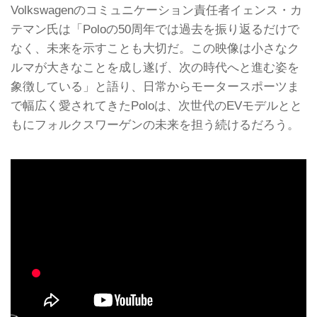
Volkswagenのコミュニケーション責任者イェンス・カ
テマン氏は「Poloの50周年では過去を振り返るだけで
なく、未来を示すことも大切だ。この映像は小さなク
ルマが大きなことを成し遂げ、次の時代へと進む姿を
象徴している」と語り、日常からモータースポーツま
で幅広く愛されてきたPoloは、次世代のEVモデルとと
もにフォルクスワーゲンの未来を担う続けるだろう。