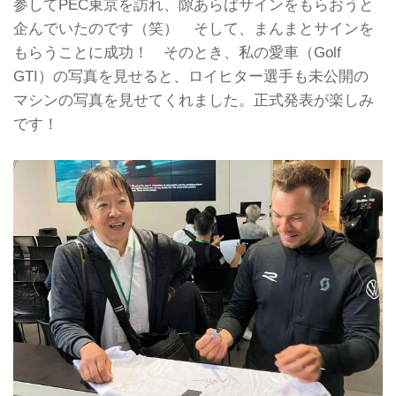
参してPEC東京を訪れ、隙あらばサインをもらおうと
ンで溢れていた。1982年からオースト
企んでいたのです（笑） そして、まんまとサインを
リアのヴェルター湖畔で開催されてき
た「GTIミーティング」に代わるイベ
もらうことに成功！ そのとき、私の愛車（Golf
ント、「GTI Fanfest 2024」がサッカ
GTI）の写真を見せると、ロイヒター選手も未公開の
ースタジアム「Volkswagen Arena」
マシンの写真を見せてくれました。正式発表が楽しみ
とその周辺で行われたのだ。
イベントのテーマは「Icons Coming
です！
H...