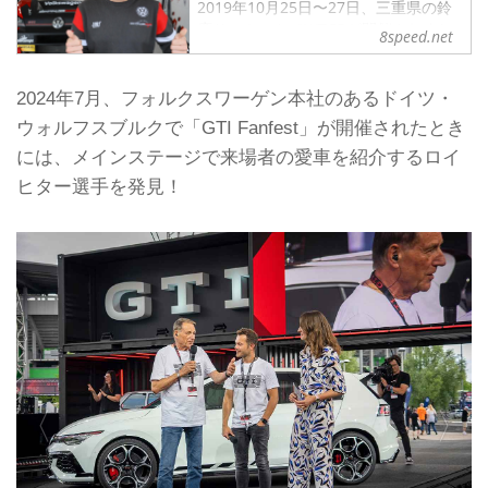
2019年10月25日〜27日、三重県の鈴
鹿サーキットでWTCRが開催されまし
8speed.net
た。このレースに、4台のフォルクス
ワーゲンゴルフGTI TCRがエントリ
ー。33号車を操るのが、ベンヤミン・
2024年7月、フォルクスワーゲン本社のあるドイツ・
ロイヒター選手です。
ウォルフスブルクで「GTI Fanfest」が開催されたとき
実はこのロイヒター選手、「ゴルフ
には、メインステージで来場者の愛車を紹介するロイ
GTIクラブスポーツ S」（日本未導
入）でニュルブルクリンク北コースを
ヒター選手を発見！
7分49秒21で走り、当時の市販FF車の
コースレコードを更新したご本人で
す！
ゴルフGTI TCRでWTCRにも参戦し、
まさに“世界一のゴルフGTI使い”なので
す。
Golf GTI...