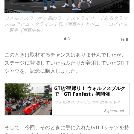
フォルクスワーゲン初のワークスドライバーであるクラウ
ス-ヨアヒム・クライント氏（写真左）とベニー・ロイヒタ
ー選手（写真中央）
このときは取材するチャンスはありませんでしたが、
ステージに登壇していたおふたりが着用していたGTI T
シャツを、記念に購入しました。
GTIが里帰り！ ウォルフスブルク
で「GTI Fanfest」初開催
フォルクスワーゲン本社のあるドイ
ツ・ウォルフスブルクで「GTI
8speed.net
Fanfest」が初開催。熱気に包まれた
会場の様子をレポートする。
2024年7月26日〜28日、ウォルフスブ
そして、今回、そのときに手に入れたGTI Tシャツを持
ルクはいつも以上に多くのGolfとファ