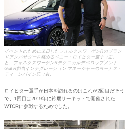
イベントのために来日したフォルクスワーゲンRのブラン
ドアンバサダーを務めるベニー・ロイヒター選手（左）
と、フォルクスワーゲンRテクニカルデベロップメント
Golf R担当インテグレーション マネージャーのヨーナス・
ティーレバイン氏（右）
ロイヒター選手が日本を訪れるのはこれが2回目だそう
で、1回目は2019年に鈴鹿サーキットで開催された
WTCRに参戦するためでした。