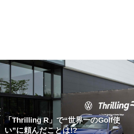
「Thrilling R」で“世界一のGolf使
い”に頼んだことは!?