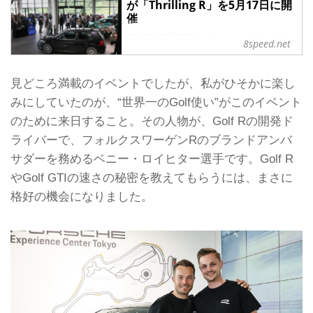
が「Thrilling R」を5月17日に開
催
2025年5月17日、フォルクスワーゲン
8speed.net
ジャパン（以下VWJ）は、新型「Golf
R/Golf R Variant」のパフォーマンス
を堪能できるカスタマー向けイベント
見どころ満載のイベントでしたが、私がひそかに楽し
「Thrilling R」を、千葉県木更津市の
みにしていたのが、“世界一のGolf使い”がこのイベント
ポルシェ・エクスペリエンスセンター
のために来日すること。その人物が、Golf Rの開発ド
東京（PEC東京）で開催した。
VWJではその2日前、同じ会場でメディ
ライバーで、フォルクスワーゲンRのブランドアンバ
ア向け試乗会を行っている。
サダーを務めるベニー・ロイヒター選手です。Golf R
「Thrilling R」でGolf Rの速さの秘密
やGolf GTIの速さの秘密を教えてもらうには、まさに
に迫る
Golfきってのハイパフォーマンスモデ
格好の機会になりました。
ル「Golf R」「Golf R Variant」...