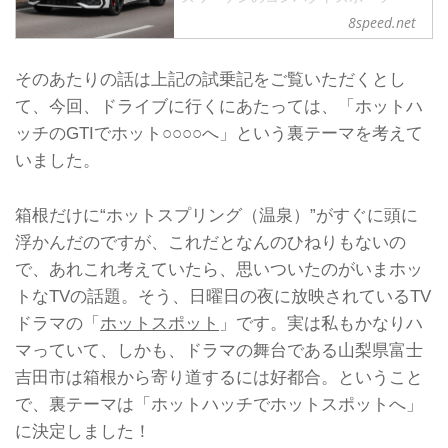
「Golf GTI」がマイナーチェンジ。そ
8speed.net
の日本仕様をついに試乗できる日がや
ってきた。
追記
そのあたりの話は上記の試乗記をご覧いただくとし
情報を追加し、【ミニ試乗記】から
て、今回、ドライブに行くにあたっては、「ホットハ
【試乗記】に変更しました。
ッチのGTIでホット○○○○へ」という裏テーマを考えて
フォルクスワーゲンを代表するモデル
「Golf」のなかでも、ひときわ注目を
いました。
集めるのがスポーツモデルの「Golf
GTI」だ。他のグレード同様、この
箱根だけに“ホットスプリング（温泉）”がすぐに頭に
Golf GTIもマイナーチェンジにより内
外装をリニューアルし、日本でも2025
浮かんだのですが、これだとなんのひねりもないの
年1月に販売が開始されている。
で、あれこれ考えていたら、思いついたのがいまホッ
いわゆる“Golf8...
トなTVの話題。そう、日曜日の夜に放映されているTV
ドラマの「
ホットスポット
」です。実は私もかなりハ
マっていて、しかも、ドラマの舞台である山梨県富士
吉田市は箱根から寄り道するには好都合。ということ
で、裏テーマは「ホットハッチでホットスポットへ」
に決定しました！