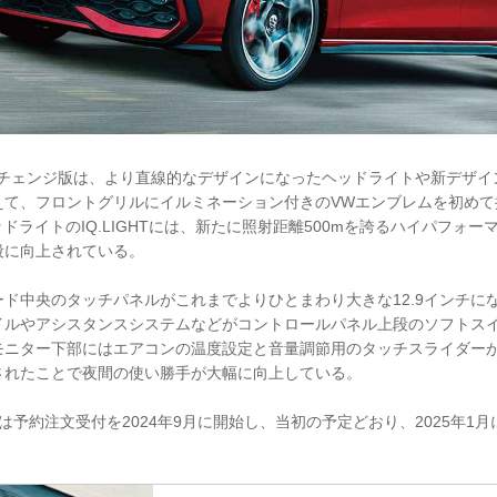
ナーチェンジ版は、より直線的なデザインになったヘッドライトや新デザ
えて、フロントグリルにイルミネーション付きのVWエンブレムを初めて
ッドライトのIQ.LIGHTには、新たに照射距離500mを誇るハイパフォ
段に向上されている。
ド中央のタッチパネルがこれまでよりひとまわり大きな12.9インチに
イルやアシスタンスシステムなどがコントロールパネル上段のソフトス
モニター下部にはエアコンの温度設定と音量調節用のタッチスライダー
されたことで夜間の使い勝手が大幅に向上している。
日本では予約注文受付を2024年9月に開始し、当初の予定どおり、2025年