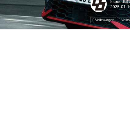
8speed
Volkswagen
Vol