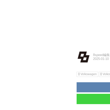
8speed編
Volkswagen
Vol