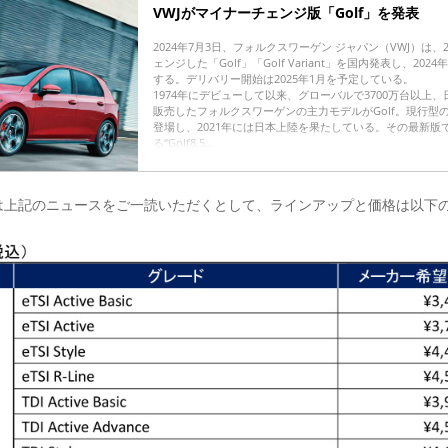
VWJがマイナーチェンジ版「Golf」を発表
2024年7月3日、フォルクスワーゲン ジャパン（VWJ）は、
ェンジした「Golf」「Golf Variant」を国内発表し、20
する。デリバリー開始は2025年1月を予定している。
1974年にデビューして以来、グローバルで3700万台以上、
販売したフォルクスワーゲンの主力モデルがGolf。現行型の8
登場し、2021年には日本上陸を果たしている。その最新版
る“Golf8.5...
は上記のニュースをご一読いただくとして、ラインアップと価格は以下