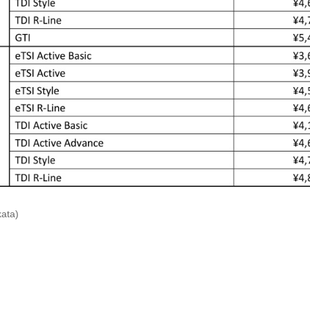
kata)