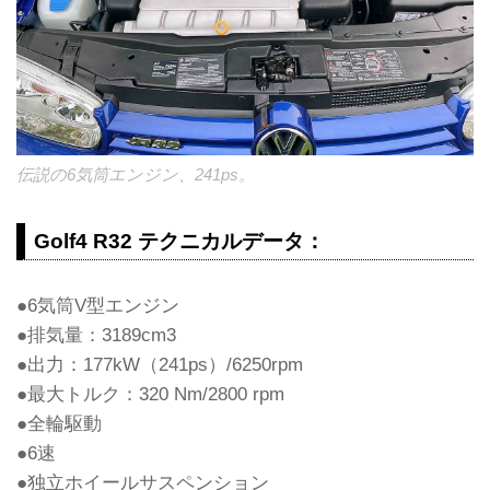
伝説の6気筒エンジン、241ps。
Golf4 R32 テクニカルデータ：
●6気筒V型エンジン
●排気量：3189cm3
●出力：177kW（241ps）/6250rpm
●最大トルク：320 Nm/2800 rpm
●全輪駆動
●6速
●独立ホイールサスペンション