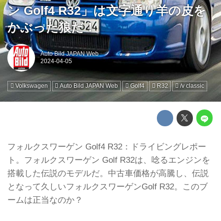
ン Golf4 R32」は文字通り羊の皮を
かぶった狼だ！
Auto Bild JAPAN Web
Volkswagen
Auto Bild JAPAN Web
Golf4
R32
/v classic
フォルクスワーゲン Golf4 R32：ドライビングレポー
ト。フォルクスワーゲン Golf R32は、唸るエンジンを
搭載した伝説のモデルだ。中古車価格が高騰し、伝説
となって久しいフォルクスワーゲンGolf R32。このブ
ームは正当なのか？