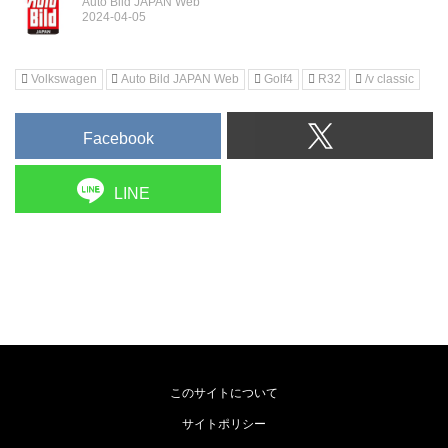
Auto Bild JAPAN Web
Volkswagen
Auto Bild JAPAN Web
Golf4
R32
/v classic
Facebook
LINE
このサイトについて
サイトポリシー