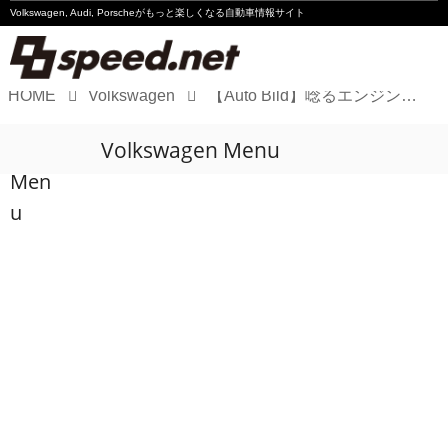
Volkswagen, Audi, Porscheが
もっと楽しくなる自動車情報サイト
HOME
Volkswagen
【Auto Bild】唸るエンジンを搭載した伝説のモデル「フォルクスワーゲン Golf4 R32」は文字通り羊の皮をかぶった狼だ！
Volkswagen
Volkswagen Menu
Audi
Men
Porsche
u
Motorsport
Essay