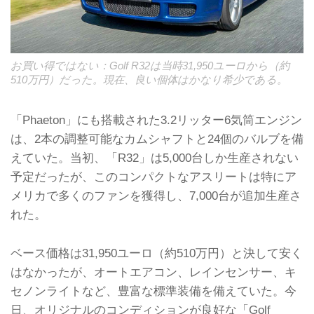
お買い得ではない：Golf R32は当時31,950ユーロから（約
510万円）だった。現在、良い個体はかなり希少である。
「Phaeton」にも搭載された3.2リッター6気筒エンジン
は、2本の調整可能なカムシャフトと24個のバルブを備
えていた。当初、「R32」は5,000台しか生産されない
予定だったが、このコンパクトなアスリートは特にア
メリカで多くのファンを獲得し、7,000台が追加生産さ
れた。
ベース価格は31,950ユーロ（約510万円）と決して安く
はなかったが、オートエアコン、レインセンサー、キ
セノンライトなど、豊富な標準装備を備えていた。今
日、オリジナルのコンディションが良好な「Golf