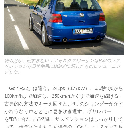
硬めだが、硬すぎない：フォルクスワーゲンはR32のサス
ペンションを日常使用に絶対的に適したものにチューニン
グした。
「Golf R32」は違う。241ps（177kW）、6.6秒で0から
100km/hまで加速し、250km/h近くまで加速を続ける。
古典的な方法でキーを回すと、6つのシリンダーがかす
かなうなり声とともに息を吹き返す。ギヤレバー
を”D”に合わせて発進。サスペンションはしっかりして
いて、ボディはもちろん標準の「Golf」より2センチも