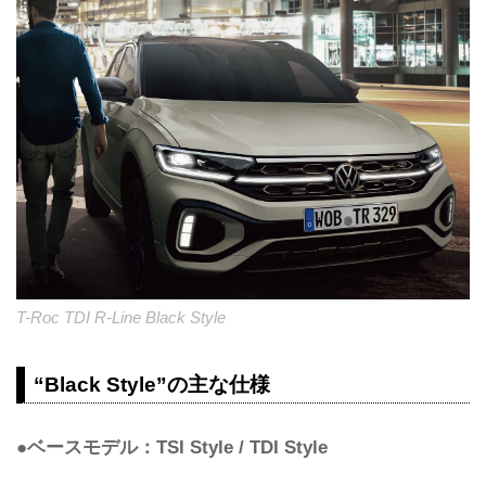
T-Roc TDI R-Line Black Style
“Black Style”の主な仕様
●ベースモデル：TSI Style / TDI Style