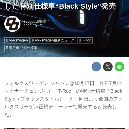
した特別仕様車“Black Style”発売
8speed編集部
Volkswagen
Volkswagen最新ニュース
T-Roc
限定車 特別仕様車
フォルクスワーゲン ジャパンは10月17日、昨年7月の
マイナーチェンジした「T-Roc」の特別仕様車「Black
Style（ブラックスタイル）」を、同日より全国のフォ
ルクスワーゲン正規ディーラーで発売すると発表し
た。