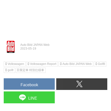
Auto Bild JAPAN Web
Volkswagen
Volkswagen Report
Auto Bild JAPAN Web
Golf8
golfr
限定車 特別仕様車
Facebook
LINE