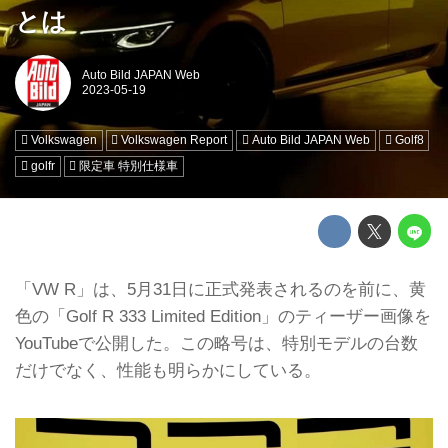
とは
Auto Bild JAPAN Web
Volkswagen
Volkswagen Report
Auto Bild JAPAN Web
Golf8
golfr
限定車 特別仕様車
「VW R」は、5月31日に正式発表されるのを前に、黄
色の「Golf R 333 Limited Edition」のティーザー画像を
YouTubeで公開した。この略号は、特別モデルの台数
だけでなく、性能も明らかにしている。