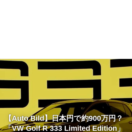
【Auto Bild】日本円で約900万円？
「VW Golf R 333 Limited Edition」