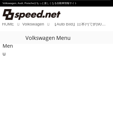
Volkswagen, Audi, Porscheが
もっと楽しくなる自動車情報サイト
HOME
Volkswagen
【Auto Bild】日本円で約900万円？「VW Golf R 333 Limited Edition」とは
Volkswagen
Volkswagen Menu
Audi
Men
Porsche
u
Motorsport
Essay