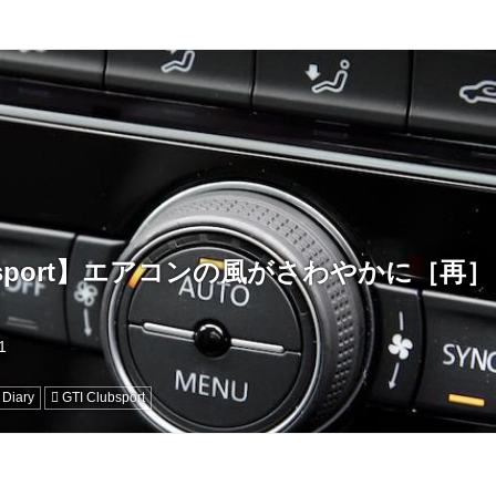
ubsport】エアコンの風がさわやかに［再］
 Diary
GTI Clubsport