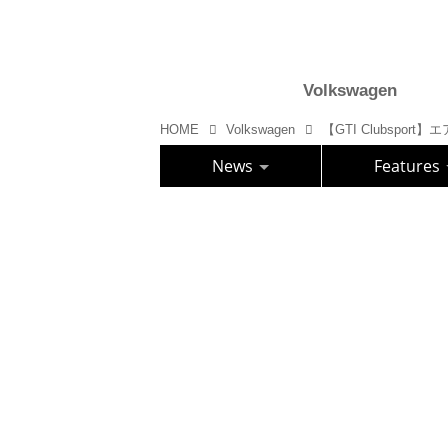
Volkswagen
HOME
Volkswagen
【GTI Clubspo
News
Features