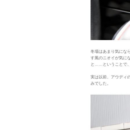
冬場はあまり気にな
す風のニオイが気に
と……ということで
実は以前、アウディ
みでした。