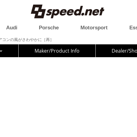
Audi
Porsche
Motorsport
Es
rt】エアコンの風がさわやかに［再］
Maker/Product Info
Dealer/Sh