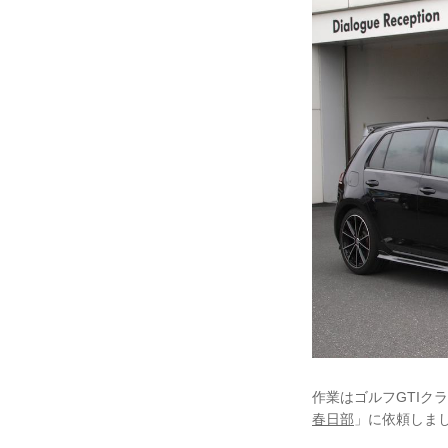
作業はゴルフGTIク
春日部
」に依頼しま