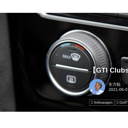
【GTI Cl
生方聡
Volkswagen
Golf7