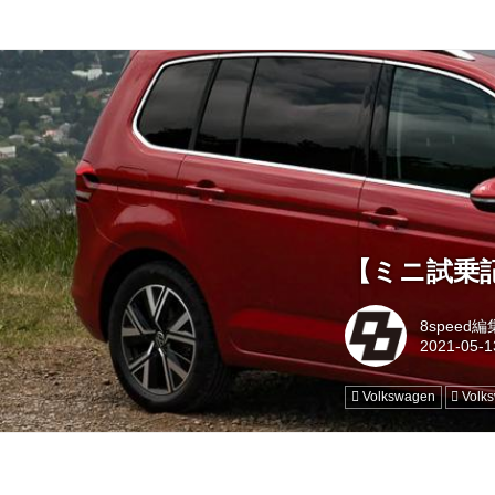
【ミニ試乗記
8speed
Volkswagen
Volk