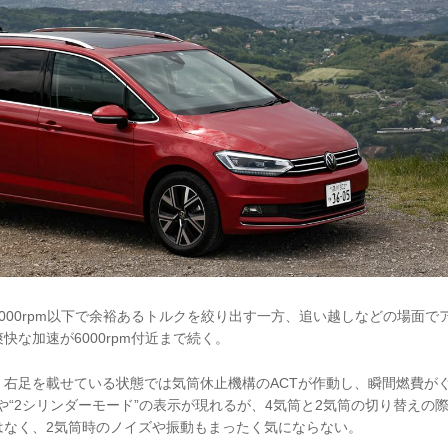
000rpm以下で余裕あるトルクを絞り出す一方、追い越しなどの場面で
快な加速が6000rpm付近まで続く。
く右足を載せている状態では気筒休止機構のACTが作動し、瞬間燃費が
o”や“2シリンダーモード”の表示が現れるが、4気筒と2気筒の切り替え
はなく、2気筒時のノイズや振動もまったく気にならない。