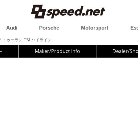
Audi
Porsche
Motorsport
Es
トゥーラン TSI ハイライン
Maker/Product Info
Dealer/Sh