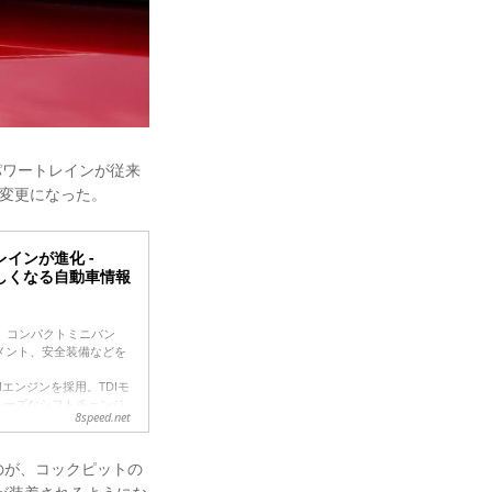
パワートレインが従来
Gに変更になった。
インが進化 -
っと楽しくなる自動車情報
は、コンパクトミニバン
メント、安全装備などを
SIエンジンを採用。TDIモ
スムーズなシフトチェンジ
8speed.net
新世代のインフォテイン
のが、コックピットの