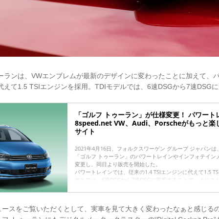
ゥーランは、VWエンブレムが最新のデザインに変わったことに加えて、
ンに代えて1.5 TSIエンジンを採用。TDIモデルでは、6速DSGから7速DS
「ゴルフ トゥーラン」が仕様変更！ パワートレ
8speed.net VW、Audi、Porscheがも
サイト
2021年4月16日、フォルクスワーゲン グループ ジャパン
「ゴルフ トゥーラン」のパワートレインやインフォテイン
変更し、同日より販売を開始した。
パワートレインでは、従来の1.4 TSIエンジンに代えて1.5 T
デルでは、6速DSGから7速DSGに変更することで、より
を実現している。
インフォテインメントは、常時オンライン接続が可能な最
メント「Ready 2 Discov...
ュースをご覧いただくとして、実車を見て大きく変わったなぁと感じる