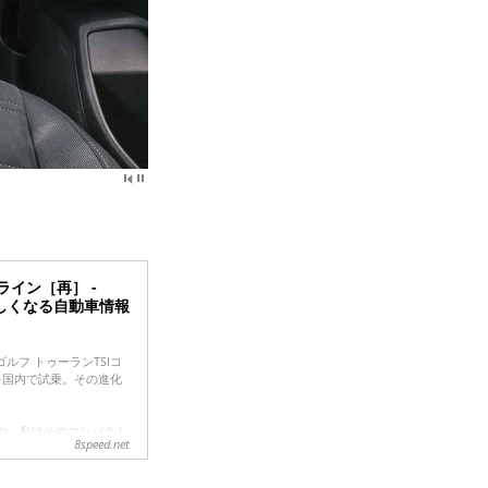
ライン［再］ -
っと楽しくなる自動車情報
フ トゥーランTSIコ
を国内で試乗。その進化
なや、私はそのコンパクト
8speed.net
室が狭かったり、サード
のだが、ふだんは4人、