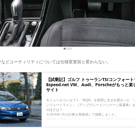
ジなどユーティリティについては仕様変更前と変わらない。
【試乗記】ゴルフ トゥーランTSIコンフォート
8speed.net VW、Audi、Porscheがも
サイト
モジュールコンセプト「MQB」を採用し生まれ変わった「ゴル
ンフォートライン」（アップグレードパッケージ装着車）
のほどは？
※2016年1月の記事を再構成して掲載しました。
2004年に初代ゴルフ トゥーランが日本で発売されるやい
ミニバンを購入した。常に7人フル乗車で使うとなると、荷
シートへのアクセスが不便だったりと、いろいろ問題はある
たまに7人で移動するわが家のニーズにはぴったり...