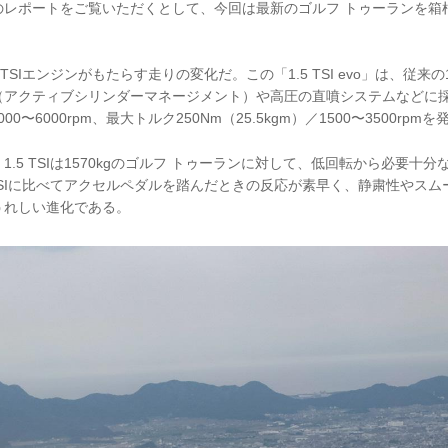
のレポートをご覧いただくとして、今回は最新のゴルフ トゥーランを箱
TSIエンジンがもたらす走りの変化だ。この「1.5 TSI evo」は、従来の1
T（アクティブシリンダーマネージメント）や高圧の直噴システムなどに
5000〜6000rpm、最大トルク250Nm（25.5kgm）／1500〜3500rpm
.5 TSIは1570kgのゴルフ トゥーランに対して、低回転から必要十
 TSIに比べてアクセルペダルを踏んだときの反応が素早く、静粛性やス
うれしい進化である。