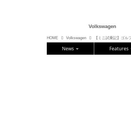
Volkswagen
HOME
Volkswagen
【ミニ試乗記】ゴルフ 
News
Features