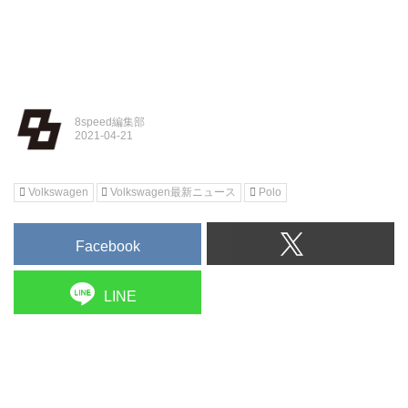
8speed編集部
Volkswagen
Volkswagen最新ニュース
Polo
Facebook
LINE