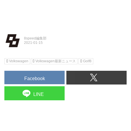
8speed編集部
Volkswagen
Volkswagen最新ニュース
Golf8
Facebook
LINE