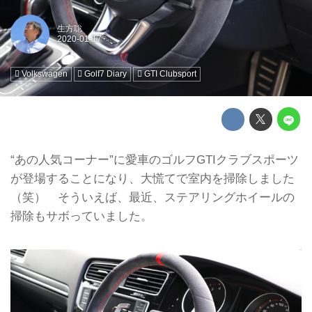
生方聡
Volkswagen
Golf7 Diary
GTI Clubsport
“あの人気コーナー”に愛車のゴルフGTIクラブスポーツ
が登場することになり、大慌てで室内を掃除しました
（笑） そういえば、最近、ステアリングホイールの
掃除もサボっていました。