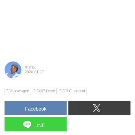
生方聡
Volkswagen
Golf7 Diary
GTI Clubsport
Facebook
LINE