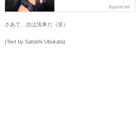
以前、「LE GARAGE」 で、ドライビ
8speed.net
ンググローブブランド「CACAZAN」
をフィーチャーしたフェアが行われた
さあて、次は洗車だ（笑）
ときに注文したドライビンググローブ
が完成しました！
アルカンターラ巻ステアリングホイー
(Text by Satoshi Ubukata)
ルを快適に使うにはドライビンググロ
ーブは必需品......ということで、
CACAZANでセミオーダーしたことは
以前こちらで報告しました。
それがついに完成......というか、実は
ずいぶん前に完成していたのですが、
お店に取りに行くのが延び延びになっ
てしまい、最近やっと手にすることが
できました。...