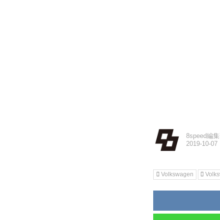
8speed編
Volkswagen
Vol