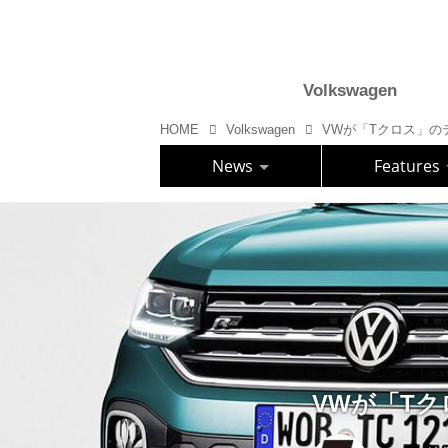
Volkswagen
HOME
Volkswagen
VWが「Tクロス」の
News
Features
VWが「T