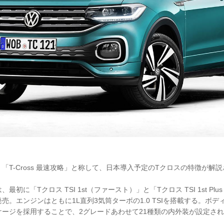
「T-Cross 最速攻略」と称して、日本導入予定のTクロスの特徴が解
初に「Tクロス TSI 1st（ファースト）」と「Tクロス TSI 1st Pl
売。エンジンはともに1L直列3気筒ターボの1.0 TSIを搭載する。ボデ
ージを採用することで、2グレードあわせて21種類の内外装が設定さ