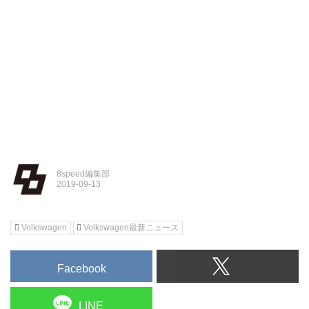
8speed編集部
Volkswagen
Volkswagen最新ニュース
Facebook
LINE