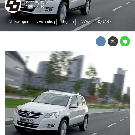
8speed編集部
Volkswagen
v vwaudisq
Tiguan
VW/Audi SQUARE