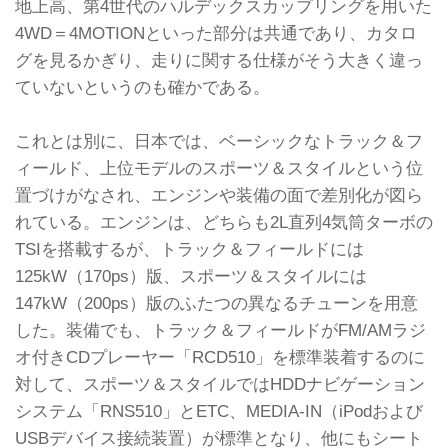
地上高、第4世代のハルデックスカップリングを用いた
4WD＝4MOTIONといった部分は共通であり、カタロ
グを見るかぎり、走りに関する仕様がそう大きく違っ
ていないというのも確かである。
これとは別に、日本では、ベーシックなトラック＆フ
ィールド、上位モデルのスポーツ＆スタイルという位
置づけがなされ、エンジンや装備の面で差別化が図ら
れている。エンジンは、どちらも2L直列4気筒ターボの
TSIを搭載するが、トラック＆フィールドには
125kW（170ps）版、スポーツ＆スタイルには
147kW（200ps）版のふたつの異なるチューンを用意
した。装備でも、トラック＆フィールドがFM/AMラジ
オ付きCDプレーヤー「RCD510」を標準装着するのに
対して、スポーツ＆スタイルではHDDナビゲーション
システム「RNS510」とETC、MEDIA-IN（iPodおよび
USBデバイス接続装置）が標準となり、他にもシート