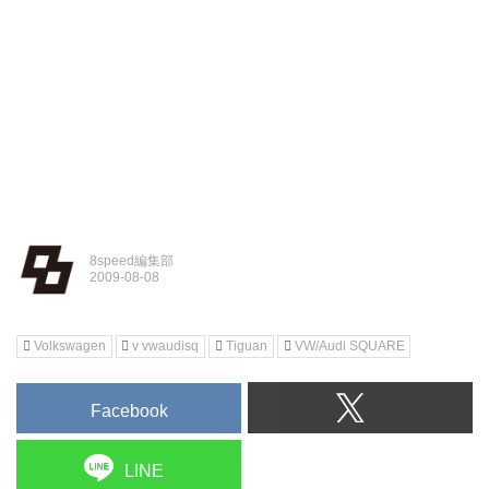
8speed編集部
Volkswagen
v vwaudisq
Tiguan
VW/Audi SQUARE
Facebook
LINE