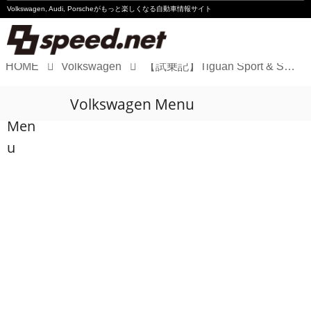
Volkswagen, Audi, Porscheが
もっと楽しくなる自動車情報サイト
HOME
Volkswagen
【試乗記】Tiguan Sport & Style
Volkswagen
Volkswagen Menu
Audi
Men
Porsche
u
Motorsport
Essay