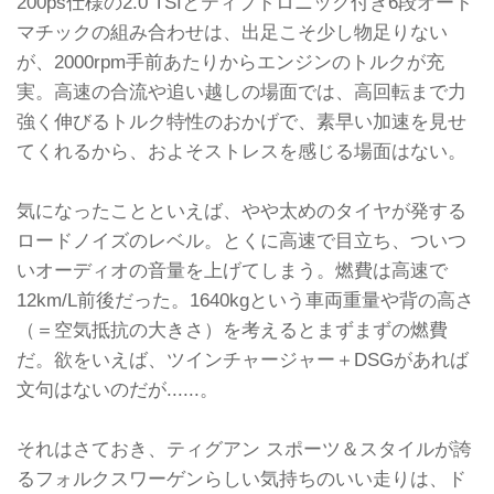
200ps仕様の2.0 TSIとティプトロニック付き6段オート
マチックの組み合わせは、出足こそ少し物足りない
が、2000rpm手前あたりからエンジンのトルクが充
実。高速の合流や追い越しの場面では、高回転まで力
強く伸びるトルク特性のおかげで、素早い加速を見せ
てくれるから、およそストレスを感じる場面はない。
気になったことといえば、やや太めのタイヤが発する
ロードノイズのレベル。とくに高速で目立ち、ついつ
いオーディオの音量を上げてしまう。燃費は高速で
12km/L前後だった。1640kgという車両重量や背の高さ
（＝空気抵抗の大きさ）を考えるとまずまずの燃費
だ。欲をいえば、ツインチャージャー＋DSGがあれば
文句はないのだが......。
それはさておき、ティグアン スポーツ＆スタイルが誇
るフォルクスワーゲンらしい気持ちのいい走りは、ド