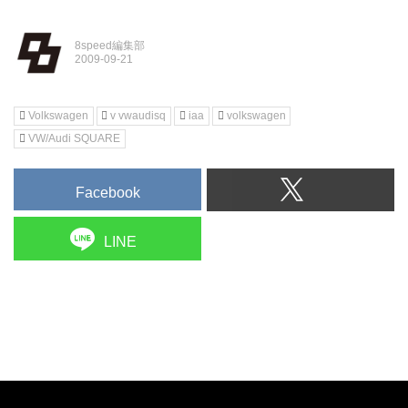
8speed編集部
Volkswagen
v vwaudisq
iaa
volkswagen
VW/Audi SQUARE
Facebook
LINE