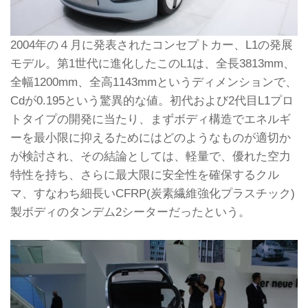
2004年の４月に発表されたコンセプトカー、L1の発展
モデル。第1世代に進化したこのL1は、全長3813mm、
全幅1200mm、全高1143mmというディメンションで、
Cdが0.195という驚異的な値。初代および2代目L1プロ
トタイプの開発に当たり、まずボディ構造でエネルギ
ーを最小限に抑えるためにはどのようなものが適切か
が検討され、その結論としては、軽量で、優れた空力
特性を持ち、さらに最大限に安全性を確保するクル
マ、すなわち細長いCFRP(炭素繊維強化プラスチック)
製ボディのタンデム2シーターだったという。