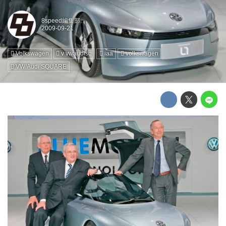
8speed編集部
Volkswagen
v vwaudisq
iaa
volkswagen
VW/Audi SQUARE