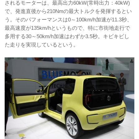
されるモーターは、最高出力60kW(常時出力：40kW)
で、発進直後から210Nmの最大トルクを発揮するとい
う。そのパフォーマンスは0～100km/h加速が11.3秒、
最高速度が135km/hというもので、特に市街地走行で
多用する30～50km/h加速はわずか3.5秒。キビキビし
た走りを実現しているという。