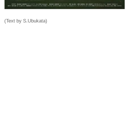
(Text by S.Ubukata)