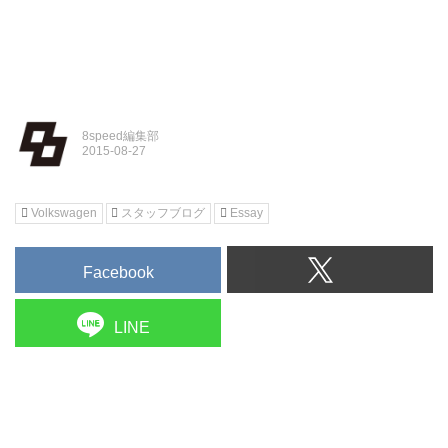
8speed編集部
Volkswagen
スタッフブログ
Essay
Facebook
LINE