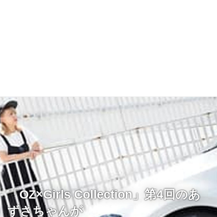
「OZ×Girls Collection」第4回のあ
ずさちゃんが