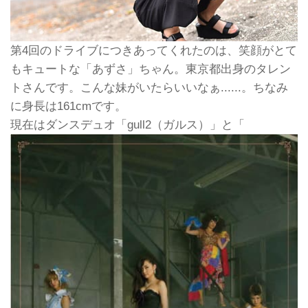
第4回のドライブにつきあってくれたのは、笑顔がとて
もキュートな「あずさ」ちゃん。東京都出身のタレン
トさんです。こんな妹がいたらいいなぁ......。ちなみ
に身長は161cmです。
現在はダンスデュオ「gull2（ガルス）」と「