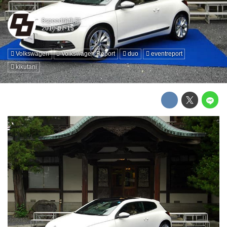
8speed編集部
Volkswagen
Volkswagen Report
duo
eventreport
kikutani