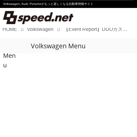
Volkswagen, Audi, Porscheが
もっと楽しくなる自動車情報サイト
HOME
Volkswagen
【Event Report】DUOカスタマーイベント"Blue Carpet"開催
Volkswagen
Volkswagen Menu
Audi
Men
Porsche
u
Motorsport
Essay