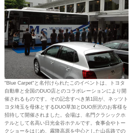
"Blue Carpet"と名付けられたこのイベントは、トヨタ
自動車と全国のDUO店とのコラボレーションにより開
催されるものです。その記念すべき第1回が、ネッツト
ヨタ埼玉を母体とするDUO草加とDUO所沢のお客様を
招待して開催されました。会場は、名門クラシックホ
テルとして名高い日光金谷ホテルです。食事会やトー
クショーをはじめ、霧降高原を中心とした山岳路での