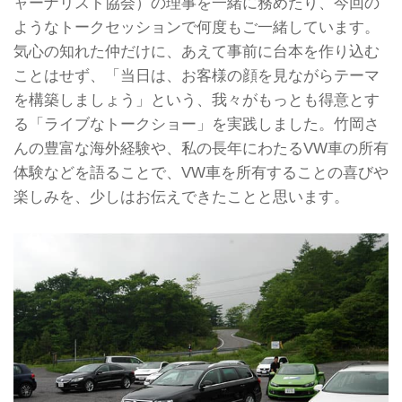
ャーナリスト協会）の理事を一緒に務めたり、今回の
ようなトークセッションで何度もご一緒しています。
気心の知れた仲だけに、あえて事前に台本を作り込む
ことはせず、「当日は、お客様の顔を見ながらテーマ
を構築しましょう」という、我々がもっとも得意とす
る「ライブなトークショー」を実践しました。竹岡さ
んの豊富な海外経験や、私の長年にわたるVW車の所有
体験などを語ることで、VW車を所有することの喜びや
楽しみを、少しはお伝えできたことと思います。