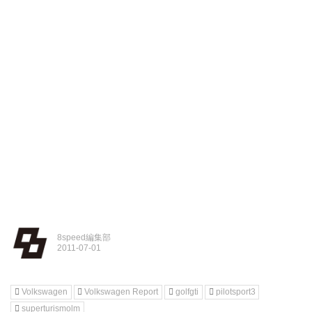
8speed編集部
Volkswagen
Volkswagen Report
golfgti
pilotsport3
superturismolm