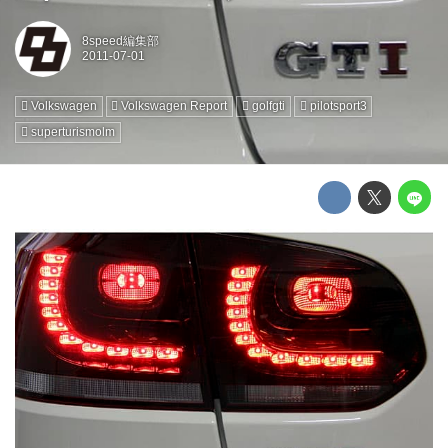
8speed編集部
Volkswagen
Volkswagen Report
golfgti
pilotsport3
superturismolm