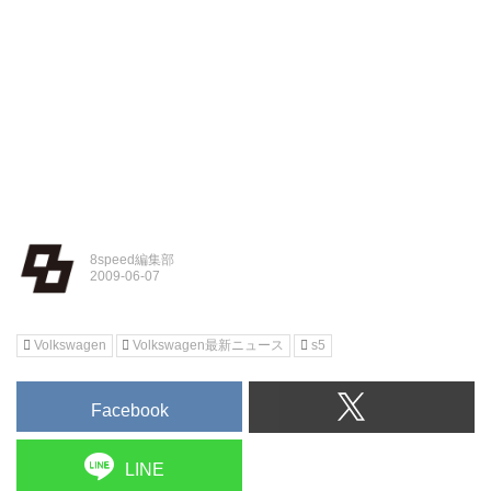
8speed編集部
Volkswagen
Volkswagen最新ニュース
s5
Facebook
LINE