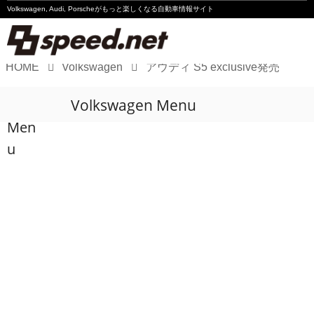
Volkswagen, Audi, Porscheが
もっと楽しくなる自動車情報サイト
HOME
Volkswagen
アウディ S5 exclusive発売
Volkswagen
Volkswagen Menu
Audi
Men
Porsche
u
Motorsport
Essay