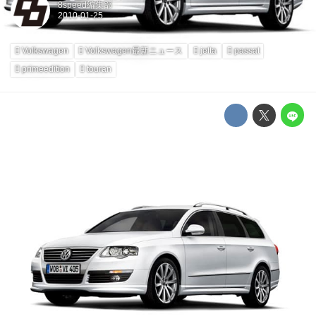
8speed編集部
Volkswagen
Volkswagen最新ニュース
jetta
passat
primeedition
touran