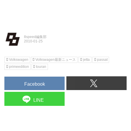
8speed編集部
Volkswagen
Volkswagen最新ニュース
jetta
passat
primeedition
touran
Facebook
LINE