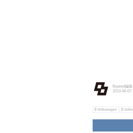
8speed編
Volkswagen
Vol