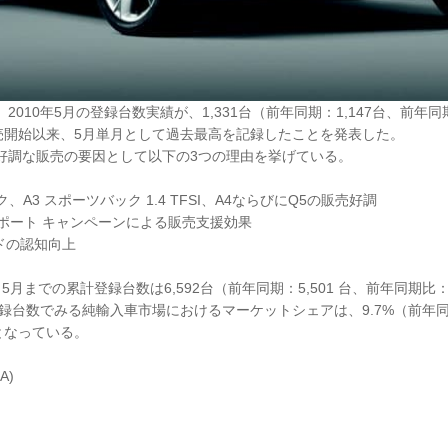
2010年5月の登録台数実績が、1,331台（前年同期：1,147台、前年同
売開始以来、5月単月として過去最高を記録したことを発表した。
好調な販売の要因として以下の3つの理由を挙げている。
ク、A3 スポーツバック 1.4 TFSI、A4ならびにQ5の販売好調
 サポート キャンペーンによる販売支援効果
ンドの認知向上
ら5月までの累計登録台数は6,592台（前年同期：5,501 台、前年同期比：+
録台数でみる純輸入車市場におけるマーケットシェアは、9.7%（前年同
）となっている。
A)