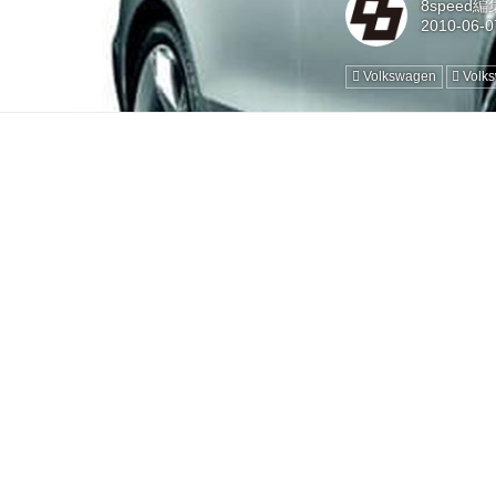
8speed
Volkswagen
Vol