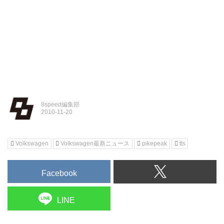
8speed編集部
Volkswagen
Volkswagen最新ニュース
pikepeak
tts
Facebook
LINE