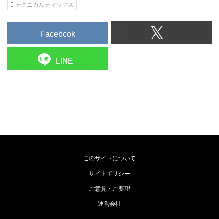
テクニカルティップス
Facebook
LINE
このサイトについて
サイトポリシー
ご意見・ご要望
運営会社