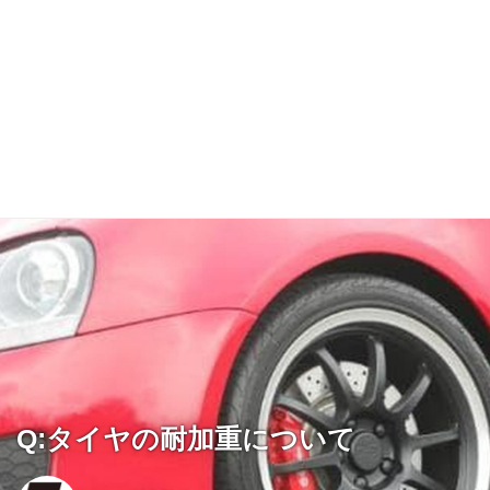
Q:タイヤの耐加重について