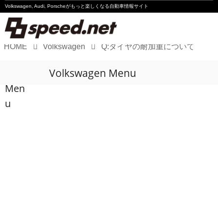
Volkswagen, Audi, Porscheが
もっと楽しくなる自動車情報サイト
HOME
Volkswagen
Q:タイヤの耐加重について
Volkswagen
Volkswagen Menu
Audi
Men
Porsche
u
Motorsport
Essay