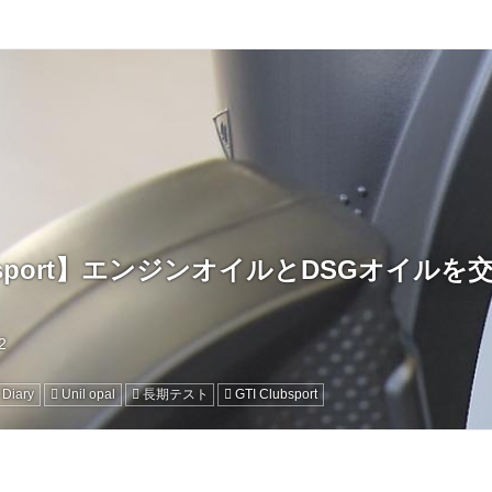
lubsport】エンジンオイルとDSGオイル
 Diary
Unil opal
長期テスト
GTI Clubsport