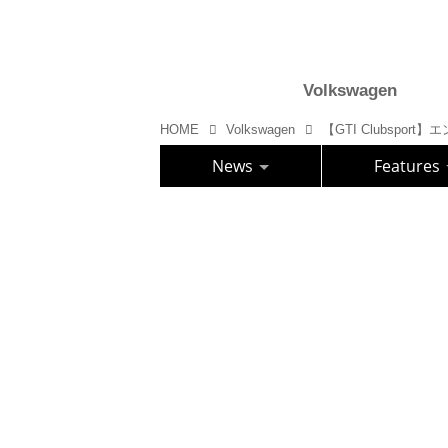
Volkswagen
HOME
Volkswagen
【GTI Clubspo
News
Features