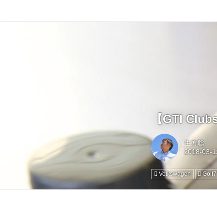
【GTI C
生方聡
Volkswagen
Golf7