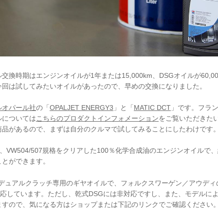
換時期はエンジンオイルが1年または15,000km、DSGオイルが60,0
今回は試してみたいオイルがあったので、早めの交換になりました。
ルオパール社
の「
OPALJET ENERGY3
」と「
MATIC DCT
」です。フラ
ルについては
こちらのプロダクトインフォメーション
をご覧いただきた
商品があるので、まずは自分のクルマで試してみることにしたわけです
GY3は、VW504/507規格をクリアした100％化学合成油のエンジンオイル
ことができます。
CTはデュアルクラッチ専用のギヤオイルで、フォルクスワーゲン／アウデ
対応しています。ただし、乾式DSGには非対応ですし、また、モデルによ
ますので、気になる方はショップまたは下記のリンクでご確認ください