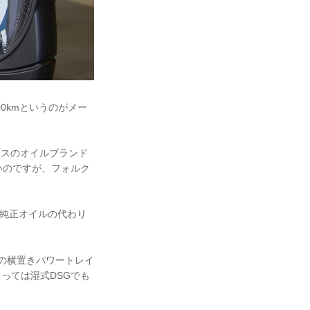
00kmというのがメー
ンスのオイルブランド
いのですが、フォルク
。
で、純正オイルの代わり
ィの横置きパワートレイ
っては湿式DSGでも
。