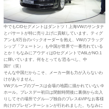
中でもC/Dセグメントはダントツ！上海VWのサンタナ
とパサートが特に売り上げに貢献しています。ティグ
アンも9万台のバックオーダーを抱え、VWのフラッグ
シップ「フェートン」も中国が世界で一番売れている
とか！ちなみにアウディはDセグメントでA6LがNO.1
に輝いています。何をとっても'恐るべし、中
国!!'（笑）
そんな中国だからこそ、メーカー側も力が入らないわ
けがありません。
VWグループのブースは会場の地図に描かれていない9
ホール。プレスデー初日は閉館時間後に裏側から出入
りしてその場所でグル―プ独自のプレス&VIPなお客様
向けのプレゼンテーションが行われました。ちなみに