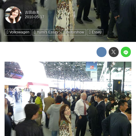
吉田由美
Volkswagen
Yumi's Essay
motorshow
Essay