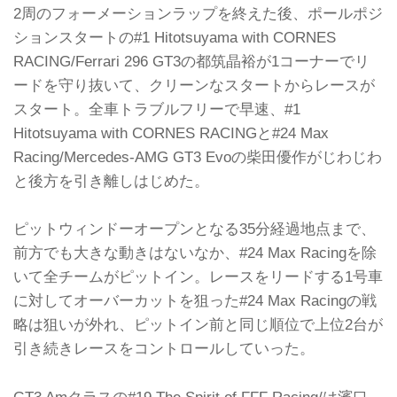
2周のフォーメーションラップを終えた後、ポールポジ
ションスタートの#1 Hitotsuyama with CORNES
RACING/Ferrari 296 GT3の都筑晶裕が1コーナーでリ
ードを守り抜いて、クリーンなスタートからレースが
スタート。全車トラブルフリーで早速、#1
Hitotsuyama with CORNES RACINGと#24 Max
Racing/Mercedes-AMG GT3 Evoの柴田優作がじわじわ
と後方を引き離しはじめた。
ピットウィンドーオープンとなる35分経過地点まで、
前方でも大きな動きはないなか、#24 Max Racingを除
いて全チームがピットイン。レースをリードする1号車
に対してオーバーカットを狙った#24 Max Racingの戦
略は狙いが外れ、ピットイン前と同じ順位で上位2台が
引き続きレースをコントロールしていった。
GT3 Amクラスの#19 The Spirit of FFF Racing/は濱口