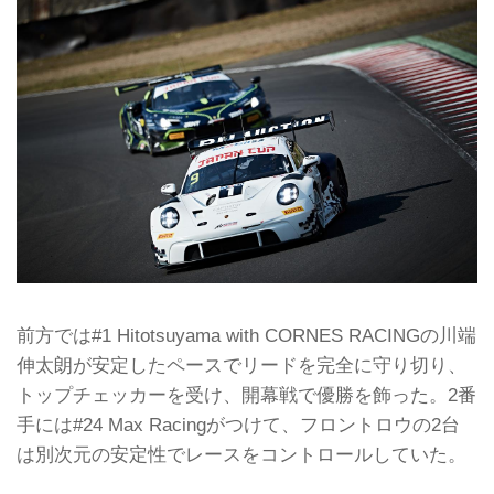
前方では#1 Hitotsuyama with CORNES RACINGの川端
伸太朗が安定したペースでリードを完全に守り切り、
トップチェッカーを受け、開幕戦で優勝を飾った。2番
手には#24 Max Racingがつけて、フロントロウの2台
は別次元の安定性でレースをコントロールしていた。