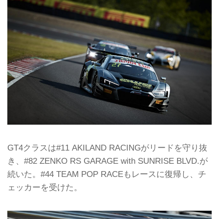
GT4クラスは#11 AKILAND RACINGがリードを守り抜
き、#82 ZENKO RS GARAGE with SUNRISE BLVD.が
続いた。#44 TEAM POP RACEもレースに復帰し、チ
ェッカーを受けた。