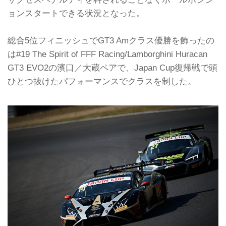
ョンスタートできる状況となった。
総合5位フィニッシュでGT3 Amクラス優勝を飾ったの
は#19 The Spirit of FFF Racing/Lamborghini Huracan
GT3 EVO2の濱口／大蔵ペアで、Japan Cup復帰戦で頭
ひとつ抜けたパフォーマンスでクラスを制した。