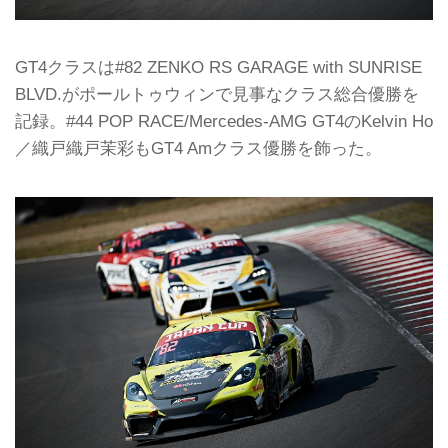
GT4クラスは#82 ZENKO RS GARAGE with SUNRISE
BLVD.がポールトゥウィンで見事なクラス総合優勝を
記録。#44 POP RACE/Mercedes-AMG GT4のKelvin Ho
／織戸織戸茉彩もGT4 Amクラス優勝を飾った。