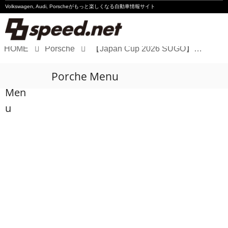
Volkswagen, Audi, Porscheが
もっと楽しくなる自動車情報サイト
HOME
Porsche
【Japan Cup 2026 SUGO】911 GT3Rが2戦連続表彰台
Volkswagen
Porche Menu
Audi
Men
Porsche
u
Motorsport
Essay