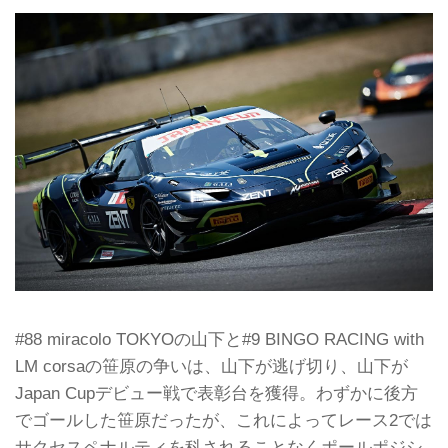
#88 miracolo TOKYOの山下と#9 BINGO RACING with
LM corsaの笹原の争いは、山下が逃げ切り、山下が
Japan Cupデビュー戦で表彰台を獲得。わずかに後方
でゴールした笹原だったが、これによってレース2では
サクセスペナルティを科されることなくポールポジシ