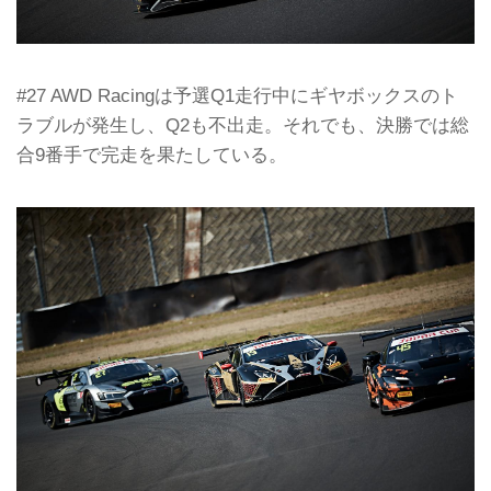
#27 AWD Racingは予選Q1走行中にギヤボックスのト
ラブルが発生し、Q2も不出走。それでも、決勝では総
合9番手で完走を果たしている。