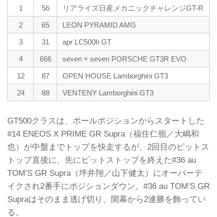
1
56
リアライズ日産メカニックチャレンジGT-R
2
65
LEON PYRAMID AMG
3
31
apr LC500h GT
4
666
seven × seven PORSCHE GT3R EVO
12
87
OPEN HOUSE Lamborghini GT3
24
88
VENTENY Lamborghini GT3
GT500クラスは、ポールポジションからスタートした
#14 ENEOS X PRIME GR Supra（福住仁嶺／大嶋和
也）が中盤までトップを快走するが、2回目のピットス
トップ直後に、先にピットストップを終えた#36 au
TOM’S GR Supra（坪井翔／山下健太）にオーバーテ
イクされ2番手にポジションダウン。#36 au TOM’S GR
Supraはそのまま逃げ切り、開幕から2連勝を飾ってい
る。