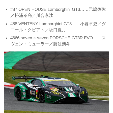
#87 OPEN HOUSE Lamborghini GT3……元嶋佑弥
／松浦孝亮／川合孝汰
#88 VENTENY Lamborghini GT3……小暮卓史／ダ
ニール・クビアト／坂口夏月
#666 seven × seven PORSCHE GT3R EVO……ス
ヴェン・ミューラー／藤波清斗