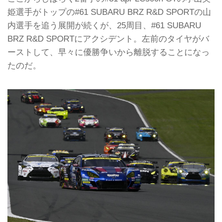
姫選手がトップの#61 SUBARU BRZ R&D SPORTの山
内選手を追う展開が続くが、25周目、#61 SUBARU
BRZ R&D SPORTにアクシデント。左前のタイヤがバ
ーストして、早々に優勝争いから離脱することになっ
たのだ。