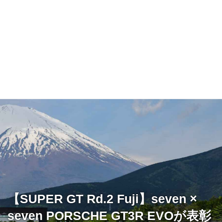
【SUPER GT Rd.2 Fuji】seven ×
seven PORSCHE GT3R EVOが表彰