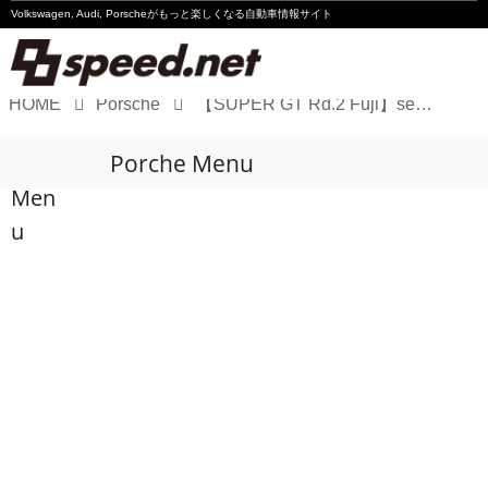
Volkswagen, Audi, Porscheが
もっと楽しくなる自動車情報サイト
HOME
Porsche
【SUPER GT Rd.2 Fuji】seven × seven PORSCHE GT3R EVOが表彰台まであと一歩
Volkswagen
Porche Menu
Audi
Men
Porsche
u
Motorsport
Essay