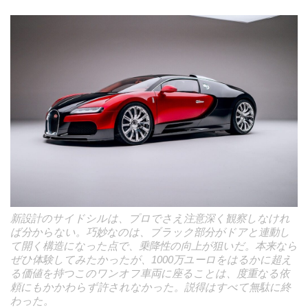
新設計のサイドシルは、プロでさえ注意深く観察しなけれ
ば分からない。巧妙なのは、ブラック部分がドアと連動し
て開く構造になった点で、乗降性の向上が狙いだ。本来なら
ぜひ体験してみたかったが、1000万ユーロをはるかに超え
る価値を持つこのワンオフ車両に座ることは、度重なる依
頼にもかかわらず許されなかった。説得はすべて無駄に終
わった。