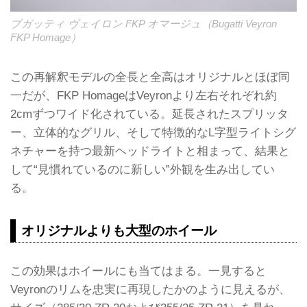
ブガッティ ヴェイロン FKP オマージュ（Bugatti Veyron
FKP Homage）
この再解釈モデルの全長と全高はオリジナルとほぼ同
一だが、FKP HomageはVeyronより左右それぞれ約
2cmずつワイド化されている。延長されたスプリッタ
ー、立体的なグリル、そして特徴的なL字型ライトシグ
ネチャーを持つ最新ヘッドライトと相まって、結果と
して“見慣れているのに新しい”外観を生み出してい
る。
オリジナルよりも大型のホイール
この効果はホイールにも当てはまる。一見すると
Veyronのリムを忠実に再現したかのように見えるが、