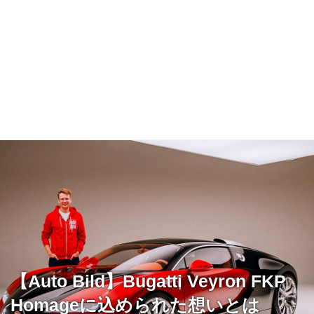
【Auto Bild】Bugatti Veyron FKP
Homageに込められた想いとは