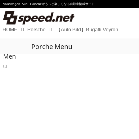
Volkswagen, Audi, Porscheが
もっと楽しくなる自動車情報サイト
HOME
Porsche
【Auto Bild】Bugatti Veyron FKP Homageに込められた想いとは
Volkswagen
Porche Menu
Audi
Men
Porsche
u
Motorsport
Essay