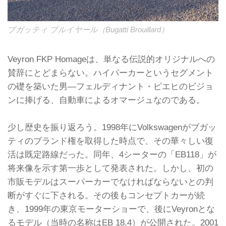
ブガッティ ブルイヤール（Bugatti Brouillard）
Veyron FKP Homageは、単なる伝説的オリジナルへの
賛辞にとどまらない。ハイパーカーというセグメント
の礎を築いた男―フェルディナント・ピエヒのビジョ
ンに捧げる、自動車によるオマージュなのである。
少し歴史を振り返ろう。1998年にVolkswagenがブガッ
ティのブランド権を取得した時点で、その華々しい復
活は既定路線だった。同年、4シーターの「EB118」が
将来像を示す第一歩として発表された。しかし、初の
市販モデルはスーパーカーでなければならないとの判
断がすぐに下される。その後もコンセプトカーが続
き、1999年の東京モーターショーで、後にVeyronとな
るモデル（当時の名称はEB 18.4）が公開された。2001