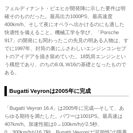
フェルディナント・ピエヒが開発陣に示した要件は明
確そのものだった。最高出力1000PS、最高速度
400km/h、そして夜にオペラへ出かけるのにも適した
快適性を備えること。機械工学を学び、「Porsche
917」の開発にも関わったこの先見の明ある人物は、す
でに1997年、封筒の裏にふさわしいエンジンコンセプ
トのアイデアを描き留めていた。18気筒エンジンとい
う構想であり、のちの8.0L W16の基礎となったもので
ある。
Bugatti Veyronは2005年に完成
「Bugatti Veyron 16.4」は2005年に完成―そして、あ
らゆる期待を満たした。パワーは1001PS。最高速は
407km/h。加速性能は0→100km/hが2.5秒、
0→300km/hが16.7秒。Bugatti Veyronは“可能性”の限界