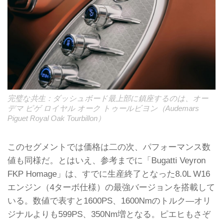
完璧な共生：ダッシュボード最上部に鎮座するのは、オー
デマ ピゲ ロイヤル オーク トゥールビヨン（Audemars
Piguet Royal Oak Tourbillon）
このセグメントでは価格は二の次、パフォーマンス数
値も同様だ。とはいえ、参考までに「Bugatti Veyron
FKP Homage」は、すでに生産終了となった8.0L W16
エンジン（4ターボ仕様）の最強バージョンを搭載して
いる。数値で表すと1600PS、1600Nmのトルク―オリ
ジナルよりも599PS、350Nm増となる。ピエヒもさぞ