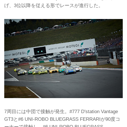
げ、3位以降を従える形でレースが進行した。
7周目には中団で接触が発生。#777 D'station Vantage
GT3と#6 UNI-ROBO BLUEGRASS FERRARIが90度コ
ーナーで接触し、#6 UNI-ROBO BLUEGRASS