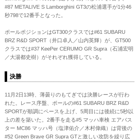
#87 METALIVE S Lamborghini GT3の松浦選手が1分46
秒798で12番手となった。
ポールポジションはGT300クラスでは#61 SUBARU
BRZ R&D SPORT（井口卓人／山内英輝）が、GT500
クラスでは#37 KeePer CERUMO GR Supra（石浦宏明
／大湯都史樹）がそれぞれ獲得している。
決勝
11月2日13時、薄曇りのもてぎでは決勝レースが行わ
れた。レース序盤、ポールの#61 SUBARU BRZ R&D
SPORTが順調にペースを上げ、5周目には後続に5秒以
上の差を築いた。2番手を走る#5 マッハ車検 エアバス
ター MC86 マッハ号（塩津佑介／木村偉織）は背後の
#52 Green Brave GR Supra GTと激しい攻防を繰り広