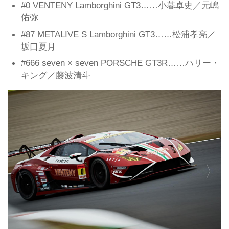
#0 VENTENY Lamborghini GT3……小暮卓史／元嶋
佑弥
#87 METALIVE S Lamborghini GT3……松浦孝亮／
坂口夏月
#666 seven × seven PORSCHE GT3R……ハリー・
キング／藤波清斗