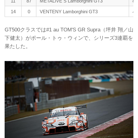
11
87
METALIVE S Lamborghini GT3
松
14
0
VENTENY Lamborghini GT3
小
GT500クラスでは#1 au TOM'S GR Supra（坪井 翔／山
下健太）がポール・トゥ・ウィンで、シリーズ3連覇を
果たした。