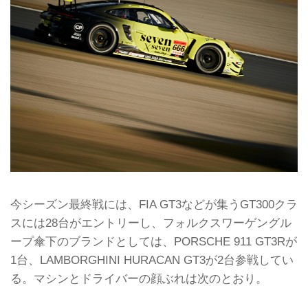
今シーズン最終戦には、FIA GT3などが集うGT300クラ
スには28台がエントリーし、フォルクスワーゲングル
ープ傘下のブランドとしては、PORSCHE 911 GT3Rが
1台、LAMBORGHINI HURACAN GT3が2台参戦してい
る。マシンとドライバーの顔ぶれは次のとおり。