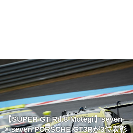
【SUPER GT Rd.8 Motegi】seven
× seven PORSCHE GT3Rが3位表彰