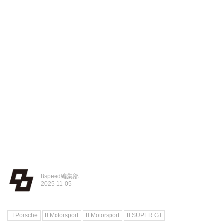
8speed編集部
Porsche
Motorsport
Motorsport
SUPER GT