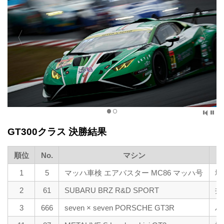
GT300クラス 決勝結果
順位
No.
マシン
1
5
マッハ車検 エアバスター MC86 マッハ号
塩
2
61
SUBARU BRZ R&D SPORT
井
3
666
seven × seven PORSCHE GT3R
ハ