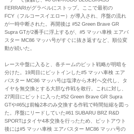
FERRARIがグラベルにストップ。ここで最初の
FCY（フルコースイエロー）が導入され、序盤の流れ
が一時中断された。再開後は #52 Green Brave GR
Supra GTが2番手に浮上するが、#5 マッハ車検 エアバ
スター MC86 マッハ号がすぐに抜き返すなど、順位変
動が続いた。
レース中盤に入ると、各チームのピット戦略が明暗を
分けた。19周目にピットインした#5 マッハ車検 エア
バスター MC86 マッハ号は塩津から木村へ交代し、タ
イヤを無交換とする大胆な作戦を敢行。これに対し、
27周目にピットに入った#52 Green Brave GR Supra
GTや#65は前輪2本のみ交換する作戦で時間短縮を図っ
た。序盤にリードしていた#61 SUBARU BRZ R&D
SPORTはタイヤ4本交換を行ったため、ピットアウト
後には#5 マッハ車検 エアバスター MC86 マッハ号の