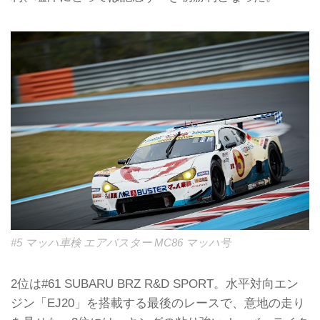
#5 マッハ車検 エアバスター MC86 マッハ号
2位は#61 SUBARU BRZ R&D SPORT。水平対向エン
ジン「EJ20」を搭載する最後のレースで、意地の走り