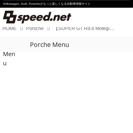
Volkswagen, Audi, Porscheが
もっと楽しくなる自動車情報サイト
HOME
Porsche
【SUPER GT Rd.8 Motegi】seven × seven PORSCHE GT3Rが3位表彰台
Volkswagen
Porche Menu
Audi
Men
Porsche
u
Motorsport
Essay