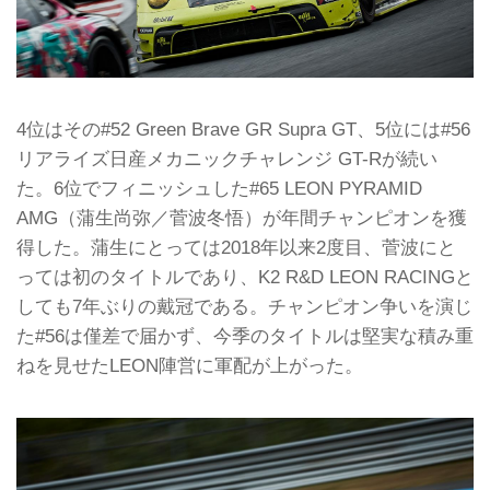
4位はその#52 Green Brave GR Supra GT、5位には#56
リアライズ日産メカニックチャレンジ GT-Rが続い
た。6位でフィニッシュした#65 LEON PYRAMID
AMG（蒲生尚弥／菅波冬悟）が年間チャンピオンを獲
得した。蒲生にとっては2018年以来2度目、菅波にと
っては初のタイトルであり、K2 R&D LEON RACINGと
しても7年ぶりの戴冠である。チャンピオン争いを演じ
た#56は僅差で届かず、今季のタイトルは堅実な積み重
ねを見せたLEON陣営に軍配が上がった。