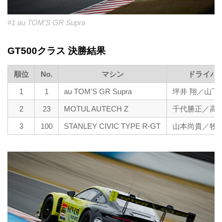
#1 au TOM'S GR Supra
GT500クラス 決勝結果
順位
No.
マシン
ドライバ
1
1
au TOM'S GR Supra
坪井 翔／山下
2
23
MOTUL AUTECH Z
千代勝正／高
3
100
STANLEY CIVIC TYPE R-GT
山本尚貴／牧