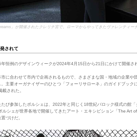
 of Dreams」が開催されたクレリチ宮で。ローマからやってきたヴァレンティ
。
発されて
年恒例のデザインウィークが2024年4月15日から21日にかけて開催さ
本市に合わせて市内で企画されるもので、さまざまな国・地域の企業や
し。主要オーガナイザーのひとつ「フォーリサローネ」のガイドブックに
が掲載された。
たび参加したポルシェは、2022年と同じく18世紀バロック様式の館
ポルシェが世界各地で開催してきたアート・エキシビション「The Art of 
位置づけだ。