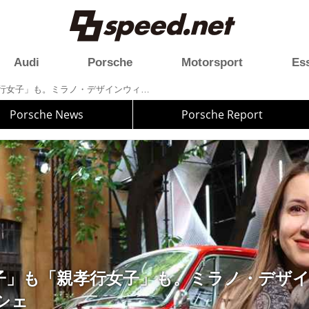
Audi
Porsche
Motorsport
Es
「自撮り女子」も「親孝行女子」も。ミラノ・デザインウィーク2024のポルシェ
Porsche News
Porsche Report
子」も「親孝行女子」も。ミラノ・デザ
ルシェ