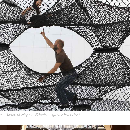
nes of Flight』の様子。（photo:Porsche）