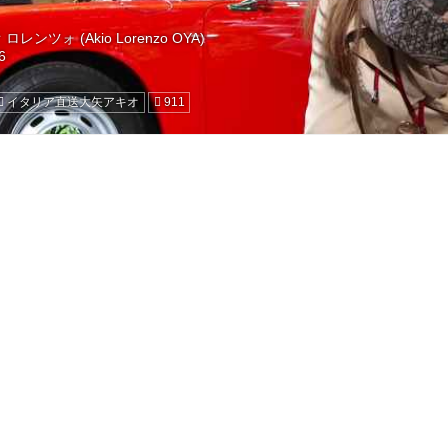
レンツォ (Akio Lorenzo OYA)
イタリア直送大矢アキオ
911