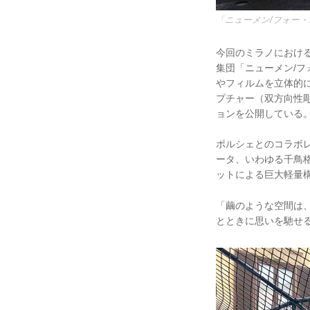
「ニューメン/フォー・ユース
今回のミラノにおける主
集団「ニューメン/
やフィルムを立体的
プチャー（双方向性彫
ョンを公開している
ポルシェとのコラボレ
ータ、いわゆる千鳥
ットによる巨大軽量
「繭のような空間は
とときに思いを馳せ