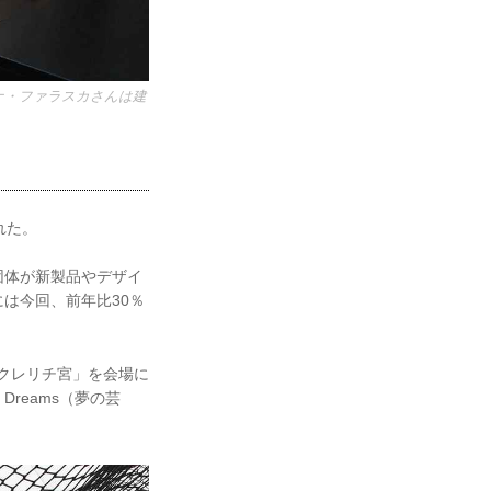
ーナ・ファラスカさんは建
れた。
団体が新製品やデザイ
は今回、前年比30％
「クレリチ宮」を会場に
Dreams（夢の芸