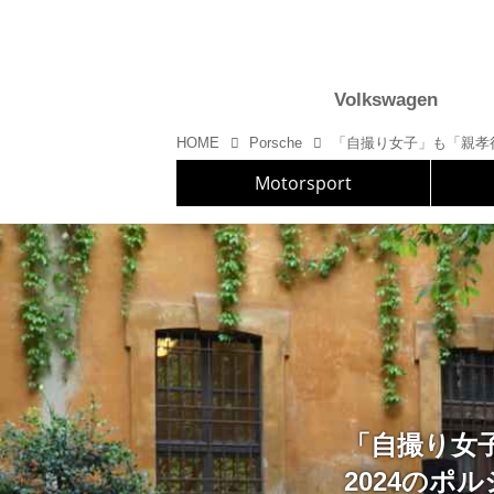
Volkswagen
HOME
Porsche
Motorsport
「自撮り女
2024のポ