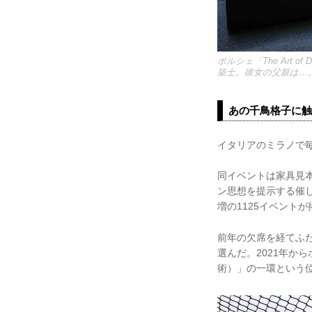
ポルシェ「The Art
築士。彼女の父親は…
あの千鳥格子に触
イタリアのミラノで毎
同イベントは家具見
ン思想を提示する催
増の1125イベント
前年の欠席を経てふた
選んだ。2021年から
術）」の一環という