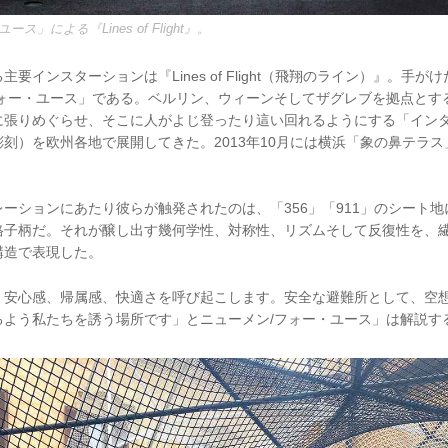
」による『Lines of Flight』。
要インスターションは『Lines of Flight（飛翔のライン）』。手
フォー・ユース」である。ベルリン、ウィーンそしてザグレブを拠点とす
に張りめぐらせ、そこに人がよじ登ったり這い回れるようにする「イン
刻）を欧州各地で展開してきた。2013年10月には横浜「象の鼻テラ
。
ーションにあたり彼らが触発されたのは、「356」「911」のシート
格子柄だ。それが醸し出す幾何学性、対称性、リズムそして反復性を、
構造で表現した。
、安心感、帰属感、快適さを呼び起こします。安全な避難所として、空
るよう私たちを誘う場所です」とニューメン/フォー・ユース」は解説す