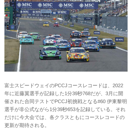
富士スピードウェイのPCCJコースレコードは、2022
年に近藤翼選手が記録した1分39秒768だが、3月に開
催された合同テストでPCCJ初挑戦となる#60 伊東黎明
選手が非公式ながら1分39秒653を記録している。それ
だけに今大会では、各クラスともにコースレコードの
更新が期待される。