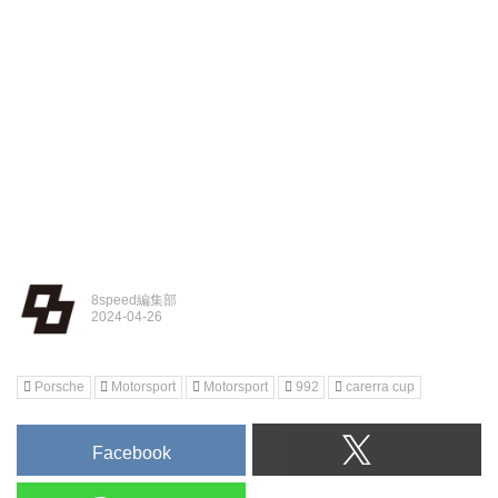
8speed編集部
Porsche
Motorsport
Motorsport
992
carerra cup
Facebook