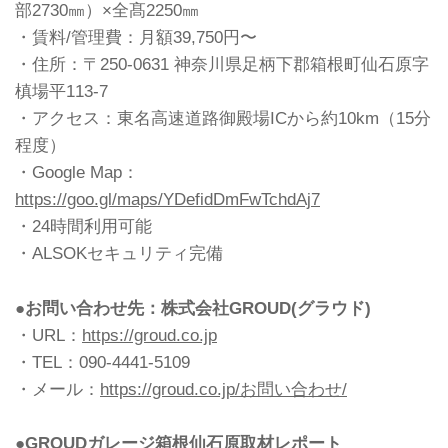
部2730㎜）×全髙2250㎜
・賃料/管理費：月額39,750円〜
・住所：〒250-0631 神奈川県足柄下郡箱根町仙石原字
槙場平113-7
・アクセス：東名高速道路御殿場ICから約10km（15分
程度）
・Google Map：
https://goo.gl/maps/YDefidDmFwTchdAj7
・24時間利用可能
・ALSOKセキュリティ完備
●お問い合わせ先：株式会社GROUD(グラウド)
・URL：
https://groud.co.jp
・TEL：090-4441-5109
・メール：
https://groud.co.jp/お問い合わせ/
●GROUDガレージ箱根仙石原取材レポート