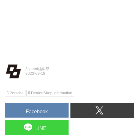
8speed編集部
Porsche
Dealer/Shop Information
Facebook
LINE