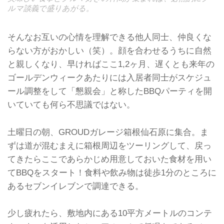
ルマ談義で盛りあがる。
そんなお互いの心情を理解できる他人同士、仲良くな
らない方がおかしい（笑）。顔を合わせるうちに自然
と親しくなり、早ければここ1,2ヶ月、遅くとも来年の
ゴールデンウィークあたりには入居者同士がスケジュ
ール調整をして「懇親会」と称したBBQパーティを開
いていても何ら不思議ではない。
土曜日の朝、GROUDガレージ箱根仙石原に集合。ま
ずは道が混むまえに箱根周辺をツーリングして、戻っ
てきたらここであらかじめ用意しておいた食材を用い
てBBQをスタート！食料や飲み物は徒歩1分のところに
あるセブンイレブンで調達できる。
少し疲れたら、敷地内にある10平方メートルのコンテ