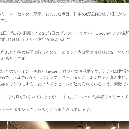
ペリエンスセンター東京」との共通点は、日本の伝統的な組子細工から
ます。
4月1日。私がお邪魔したのは前日のプレスデーですが、Googleでこの場
業日4月1日」という文字が添えられて。
が行われた後の時間に行ったので、スタジオ内は発表会仕様になっていて
されるそうです。
いたのがペイントされたTaycan。鮮やかなお花柄ですが、これは世
氏の作品で、お花ではなく、ボタンフラワー。確かに、よく見ると真ん中に
世界をひとつにする」というメッセージが込められているそう。素敵で
。ここには写真が飾られていますが、中にはポルシェの創業者フェリー・
ンターやポルシェのグッズなども販売されています。