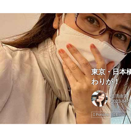
東京・日本
わりが！
吉田由美
Porsche
Essay