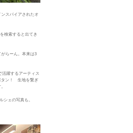
インスパイアされたオ
所を検索すると出てき
がらーん。本来は3
界で活躍するアーティス
ボタン！ 生地を繋ぎ
す。
ポルシェの写真も。