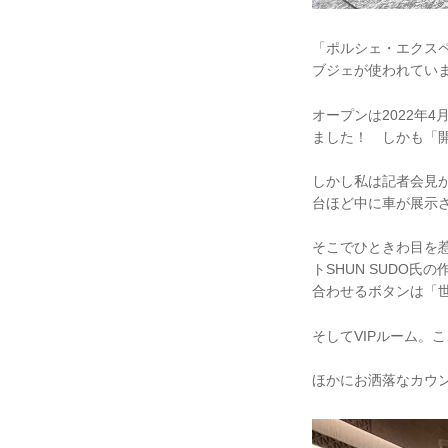
「ポルシェ・エクス
ブジェが使われてい
オープンは2022年
ました！ しかも「開
しかし私は記者会見
台ほど中に車が展示
そこでひときわ目を惹
トSHUN SUDO
合わせるボタンは「
そしてVIPルーム
ほかにお洒落なカウ