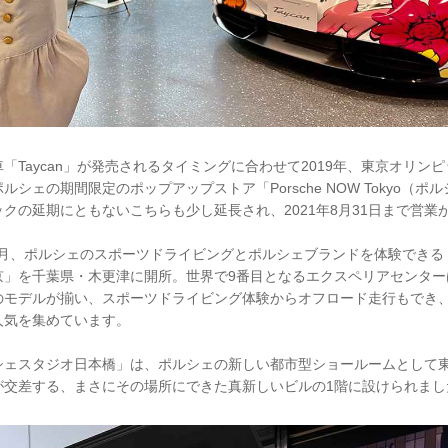
「Taycan」が発売されるタイミングに合わせて2019年、東京オリン
シェの期間限定のポップアップストア「Porsche NOW Tokyo（ポル
クの延期にともないこちらも少し延長され、2021年8月31日まで営業
10月、ポルシェのスポーツドライビングとポルシェブランドを体験でき
京」を千葉県・木更津に開所。世界で9番目となるエクスペリアセンター
のモデルが揃い、スポーツドライビング体験からオフロード走行もでき
人気を集めています。
シェスタジオ日本橋」は、ポルシェの新しい都市型ショールームとして
が交差する、まさにその場所にできた真新しいビルの1階に設けられまし