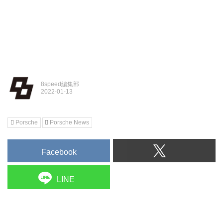
8speed編集部
Porsche
Porsche News
Facebook
LINE