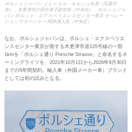
ポルシェジャパン ミヒャエル・キルシュ社長（写真中
央）、木更津市の田中幸子副市長（中央右）、ポルシェジャ
パン ポルシェ・エクスペリエンスセンター東京 オペレー
ションマネージャー 関本清人氏（中央左）
なお、ポルシェジャパンは、ポルシェ・エクスペリエ
ンスセンター東京が面する木更津市道125号線の一部
1kmを「ポルシェ通り Porsche Strasse」と命名するネ
ーミングライツを、2021年10月1日から2026年9月30日
までの5年間契約。輸入車（外国メーカー車）ブランド
としては初の試みとなる。