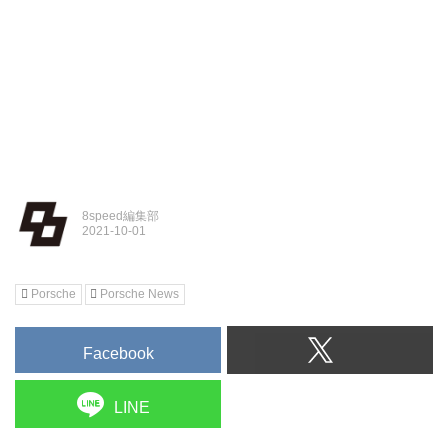
8speed編集部
Porsche
Porsche News
Facebook
LINE