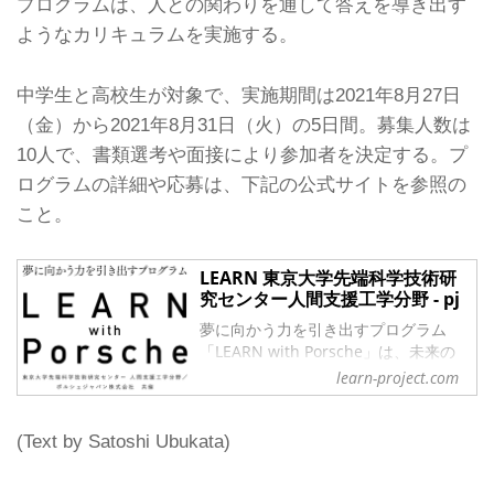
プログラムは、人との関わりを通して答えを導き出す
ようなカリキュラムを実施する。
中学生と高校生が対象で、実施期間は2021年8月27日
（金）から2021年8月31日（火）の5日間。募集人数は
10人で、書類選考や面接により参加者を決定する。プ
ログラムの詳細や応募は、下記の公式サイトを参照の
こと。
LEARN 東京大学先端科学技術研
究センター人間支援工学分野 - pj
夢に向かう力を引き出すプログラム
「LEARN with Porsche」は、未来の
壁に立ち向かっていくスカラーシップ
learn-project.com
生を探し、これからの学びに必要な心
構えと夢をプレゼントする独自のイノ
ベーティブなスカラーシッププログラ
(Text by Satoshi Ubukata)
ムです。