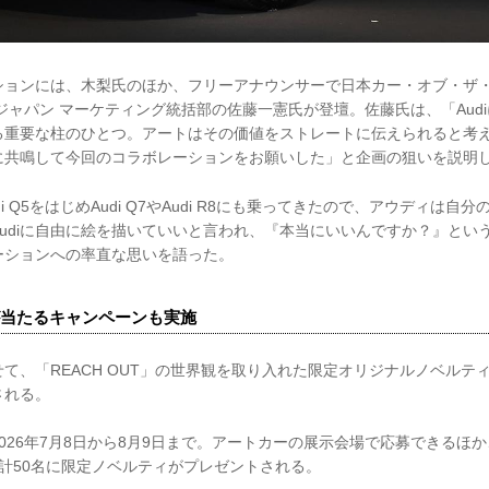
ションには、木梨氏のほか、フリーアナウンサーで日本カー・オブ・ザ
ジャパン マーケティング統括部の佐藤一憲氏が登壇。佐藤氏は、「Aud
る重要な柱のひとつ。アートはその価値をストレートに伝えられると考
に共鳴して今回のコラボレーションをお願いした」と企画の狙いを説明
i Q5をはじめAudi Q7やAudi R8にも乗ってきたので、アウディは自
udiに自由に絵を描いていいと言われ、『本当にいいんですか？』とい
ーションへの率直な思いを語った。
当たるキャンペーンも実施
て、「REACH OUT」の世界観を取り入れた限定オリジナルノベルテ
される。
026年7月8日から8月9日まで。アートカーの展示会場で応募できるほ
計50名に限定ノベルティがプレゼントされる。