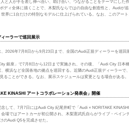
」は、人と人が手を差し伸べ合い、助け合い、つながることをテーマにした
Q5のボディ全体に描くことで、木梨氏ならではの自由な創造性と、Audiが
、世界に1台だけの特別なモデルに仕上げられている。なお、このアート
規ディーラーで巡回展示
、2026年7月8日から9月23日まで、全国のAudi正規ディーラーを巡
City 銀座」で7月8日から12日まで実施され、その後、「Audi City 
、横浜など全国各地の拠点を巡回する。近隣のAudi正規ディーラーで
間近に見ることができる。なお、展示スケジュールは変更となる場合がある。
RITAKE KINASHI アートコラボレーション発表会」開催
、7月7日にはAudi City 紀尾井町で「Audi × NORITAKE KINA
。会場ではアートカーが初公開され、木梨憲武氏自らがライブ・ペイン
のAudi Q5を完成させた。