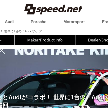
Audi
Porsche
Motorsport
Es
木梨憲武さんとAudiがコラボ！ 世界に1台の「Audi Q5」アートカーが全国巡回
Maker/Product Info
Dealer/Sh
とAudiがコラボ！ 世界に1台の「Audi
巡回