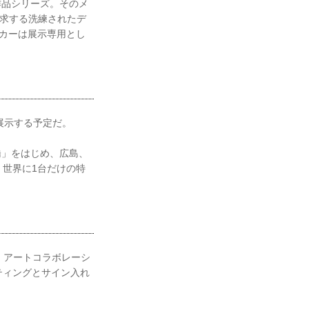
作品シリーズ。そのメ
追求する洗練されたデ
カーは展示専用とし
回展示する予定だ。
日本橋」をはじめ、広島、
、世界に1台だけの特
SHI アートコラボレーシ
ティングとサイン入れ