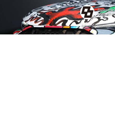
8speed
Audi
Audi Headli