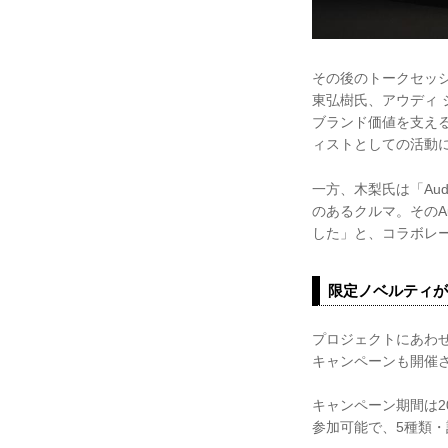
その後のトークセッ
東弘樹氏、アウディ 
ブランド価値を支え
ィストとしての活動
一方、木梨氏は「Aud
のあるクルマ。そのA
した」と、コラボレ
限定ノベルティが
プロジェクトにあわせ
キャンペーンも開催
キャンペーン期間は2
参加可能で、5種類・