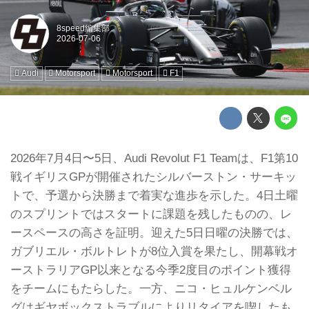
8speed編集部
Audi
Motorsport
Motorsport
F1
2026年7月4日〜5日、Audi Revolut F1 Teamは、F1第10
戦イギリスGPが開催されたシルバーストン・サーキッ
トで、予選から決勝まで着実な進歩を示した。4日土曜
のスプリントではスタートに課題を残したものの、レ
ースペースの高さを証明。迎えた5日日曜の決勝では、
ガブリエル・ボルトレトが8位入賞を果たし、開幕戦オ
ーストラリアGP以来となる今季2度目のポイント獲得
をチームにもたらした。一方、ニコ・ヒュルケンベル
グはギヤボックストラブルによりリタイアを喫したも