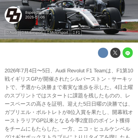
8speed編集部
Audi
Motorsport
Motorsport
F1
2026年7月4日〜5日、Audi Revolut F1 Teamは、F1第10
戦イギリスGPが開催されたシルバーストン・サーキッ
トで、予選から決勝まで着実な進歩を示した。4日土曜
のスプリントではスタートに課題を残したものの、レ
ースペースの高さを証明。迎えた5日日曜の決勝では、
ガブリエル・ボルトレトが8位入賞を果たし、開幕戦オ
ーストラリアGP以来となる今季2度目のポイント獲得
をチームにもたらした。一方、ニコ・ヒュルケンベル
グはギヤボックストラブルによりリタイアを喫したも