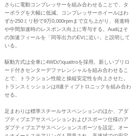
さらに電動コンプレッサーを組み合わせることで、タ
ーボラグを大幅に低減。コンプレッサーホイールはわ
ずか250ミリ秒で9万0,000rpmまで立ち上がり、発進時
や中間加速時のレスポンス向上に寄与する。Audiはそ
の加速フィールを「同等出力のEVに近い」と説明して
いる。
駆動方式は全車に4WDのquattroを採用。新しいプリロ
ード付きセンターデファレンシャルを組み合わせるこ
とで、トラクション性能と操縦安定性を向上させた。
トランスミッションは8速ティプトロニックを組み合わ
せる。
足まわりは標準スチールサスペンションのほか、アダ
プティブエアサスペンションおよびスポーツ仕様のア
ダプティブエアサスペンションスポーツを設定。オー
ルホイールステアリングも用意され、高速域での安定