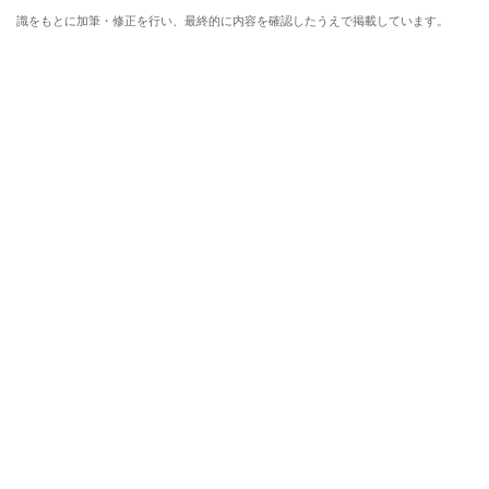
識をもとに加筆・修正を行い、最終的に内容を確認したうえで掲載しています。