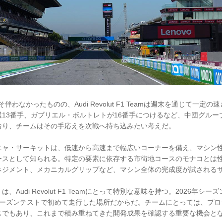
伴わなかったものの、Audi Revolut F1 Teamは週末を通じて一定
13番手、ガブリエル・ボルトレトが16番手につけるなど、中団グルー
おり、チームはその手応えを次戦へ持ち込みたい考えだ。
ニャ・サーキットは、低速から高速まで幅広いコーナーを備え、マシン
ースとして知られる。特定の要素に依存する市街地コースのモナコとは
ネジメント、メカニカルグリップなど、マシン全体の完成度が試される
Audi Revolut F1 Teamにとって特別な意味を持つ。2026年シーズン
シーズンテストで初めて走行した場所だからだ。チームにとっては、プロ
スでもあり、これまで積み重ねてきた開発成果を確認する重要な機会と