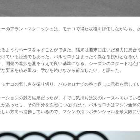
ターのアラン・マクニッシュは、モナコで得た収穫を評価しながらも、
なるようなペースを示すことができた。結果は週末に注いだ努力に見合
続けている証拠でもあった。バルセロナはまったく異なる挑戦となるが
り、開発の進捗を測るうえで良い基準になる。シーズンのスタート地点
ブな要素を積み重ね、学びを続けながら前進したい」と語った。
、モナコの悔しさを振り切り、バルセロナでの巻き返しに意欲を示して
レーションの残る結果だったが、すでに気持ちは次のレースへ向いてい
えがあったし、その部分を次戦につなげたい。バルセロナはマシン全体
正しい方向へ進歩しているので、マシンの持つポテンシャルを最大限に