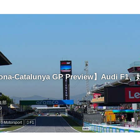
lona-Catalunya GP Preview】Audi
編集部
Motorsport
F1