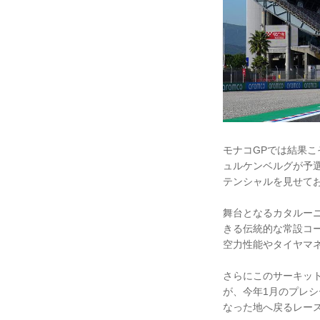
モナコGPでは結果こそ
ュルケンベルグが予選
テンシャルを見せて
舞台となるカタルー
きる伝統的な常設コ
空力性能やタイヤマ
さらにこのサーキットは、
が、今年1月のプレ
なった地へ戻るレー