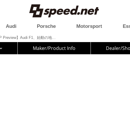
Audi
Porsche
Motorsport
Es
【F1 Barcelona-Catalunya GP Preview】Audi F1、始動の地バルセロナへ
Maker/Product Info
Dealer/Sh