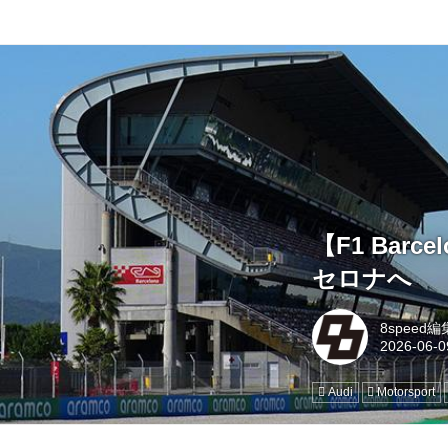
【F1 Barce
セロナへ
8speed
Audi
Motorsport