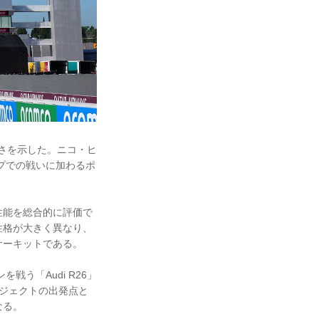
の速さを示した。ニコ・ヒ
プでの戦いに加わるポ
性能を総合的に評価で
性格が大きく異なり、
サーキットである。
を戦う「Audi R26」
ジェクトの出発点と
なる。