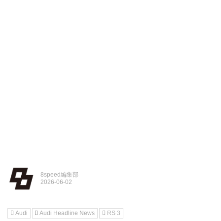
8speed編集部
Audi
Audi Headline News
RS 3