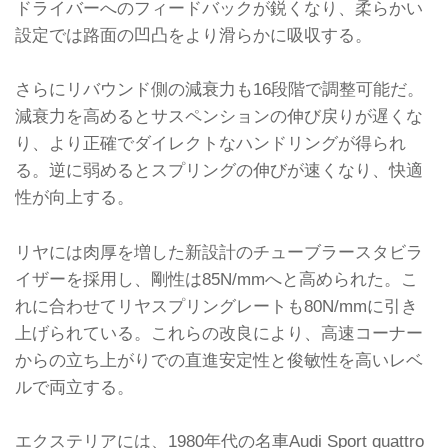
ドライバーへのフィードバックが鋭くなり、柔らかい
設定では路面の凹凸をより滑らかに吸収する。
さらにリバウンド側の減衰力も16段階で調整可能だ。
減衰力を高めるとサスペンションの伸び戻りが遅くな
り、より正確でダイレクトなハンドリングが得られ
る。逆に弱めるとスプリングの伸びが速くなり、快適
性が向上する。
リヤには肉厚を増した新設計のチューブラースタビラ
イザーを採用し、剛性は85N/mmへと高められた。こ
れに合わせてリヤスプリングレートも80N/mmに引き
上げられている。これらの改良により、高速コーナー
からの立ち上がりでの直進安定性と俊敏性を高いレベ
ルで両立する。
エクステリアには、1980年代の名車Audi Sport quattro