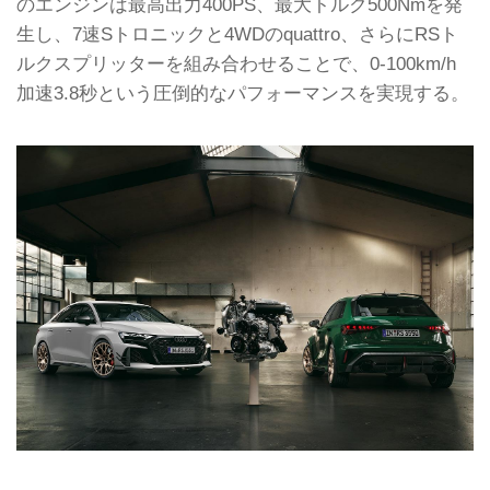
のエンジンは最高出力400PS、最大トルク500Nmを発
生し、7速Sトロニックと4WDのquattro、さらにRSト
ルクスプリッターを組み合わせることで、0-100km/h
加速3.8秒という圧倒的なパフォーマンスを実現する。