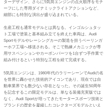
ターデザイン、さらに5気筒エンジンの点火順序をモチ
ーフにした専用ダイナミックライトアクションなど、
細部にも特別な演出が盛り込まれている。
生産工程も通常モデルとは異なる。インゴルシュタッ
ト工場で塗装と基本組み立てを終えた車両は、Audi
Sportモデルやレーシングカーの製造を担うベーリンガ
ーホフ工場へ移送される。そこで熟練メカニックが専
用サスペンションやカーボンパーツを1台ずつ手作業で
組み付けるという特別な工程を経て完成する。
5気筒エンジンは、1980年代のラリーシーンでAudiの名
を世界に轟かせた技術的アイコンであり、現在では自
動車業界でも数少ない存在となった。その誕生50周年
を記念するこの限定モデルは、単なる装備充実版では
なく、Audi Sportが培ってきたモータースポーツ技術と
ブランドの歴史を凝縮したコレクターズモデルといえ