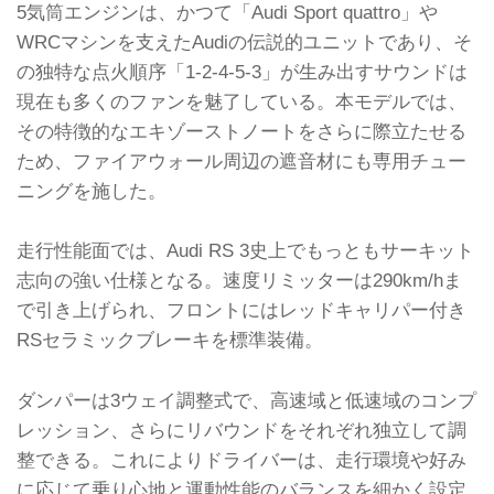
5気筒エンジンは、かつて「Audi Sport quattro」や
WRCマシンを支えたAudiの伝説的ユニットであり、そ
の独特な点火順序「1-2-4-5-3」が生み出すサウンドは
現在も多くのファンを魅了している。本モデルでは、
その特徴的なエキゾーストノートをさらに際立たせる
ため、ファイアウォール周辺の遮音材にも専用チュー
ニングを施した。
走行性能面では、Audi RS 3史上でもっともサーキット
志向の強い仕様となる。速度リミッターは290km/hま
で引き上げられ、フロントにはレッドキャリパー付き
RSセラミックブレーキを標準装備。
ダンパーは3ウェイ調整式で、高速域と低速域のコンプ
レッション、さらにリバウンドをそれぞれ独立して調
整できる。これによりドライバーは、走行環境や好み
に応じて乗り心地と運動性能のバランスを細かく設定