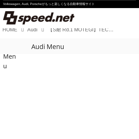
Volkswagen, Audi, Porscheが
もっと楽しくなる自動車情報サイト
HOME
Audi
【S耐 Rd.1 MOTEGI】TECHNO FIRST R8 LMS GT4がST-Zクラスで優勝
Volkswagen
Audi Menu
Audi
Men
Porsche
u
Motorsport
Essay