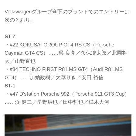
Volkswagenグループ傘下のブランドでのエントリーは
次のとおり。
ST-Z
・#22 KOKUSAI GROUP GT4 RS CS（Porsche
Cayman GT4 CS）……呉 良亮／久保凜太郎／北園将
太／山野直也
・#34 TECHNO FIRST R8 LMS GT4（Audi R8 LMS
GT4）……加納政樹／大草りき／安田 裕信
ST-1
・#47 D'station Porsche 992（Porsche 911 GT3 Cup）
……浜 健二／星野辰也／田中哲也／樺木大河