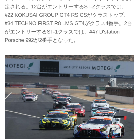
定される。12台がエントリーするST-Zクラスでは、
#22 KOKUSAI GROUP GT4 RS CSがクラストップ、
#34 TECHNO FIRST R8 LMS GT4がクラス4番手。2台
がエントリーするST-1クラスでは、#47 D'station
Porsche 992が2番手となった。