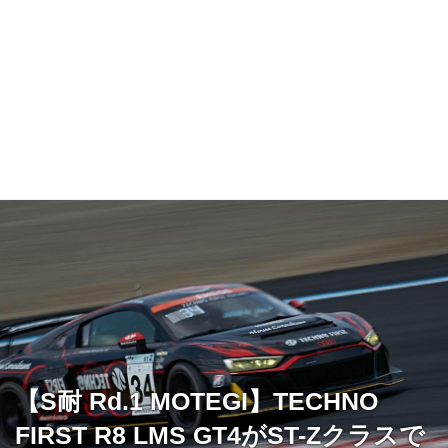
【S耐 Rd.1 MOTEGI】TECHNO
FIRST R8 LMS GT4がST-Zクラスで