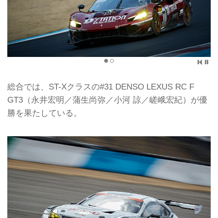
総合では、ST-Xクラスの#31 DENSO LEXUS RC F
GT3（永井宏明／蒲生尚弥／小河 諒／嵯峨宏紀）が優
勝を果たしている。