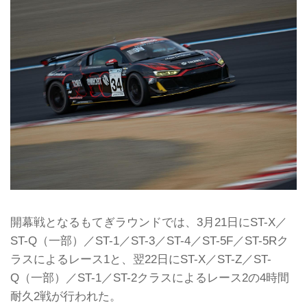
開幕戦となるもてぎラウンドでは、3月21日にST-X／
ST-Q（一部）／ST-1／ST-3／ST-4／ST-5F／ST-5Rク
ラスによるレース1と、翌22日にST-X／ST-Z／ST-
Q（一部）／ST-1／ST-2クラスによるレース2の4時間
耐久2戦が行われた。