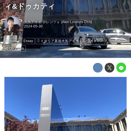
ィ&ドゥカティ
大矢アキオ ロレンツォ (Akio Lorenzo OYA)
Audi
Essay
イタリア直送大矢アキオ
SQ6 e-tron
Q6 e-tron