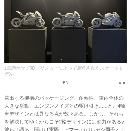
1週間かけて3Dプリンターによって製作されたスケールモ
デル。
露出する機構のパッケージング、耐候性、車両全体の
大きな挙動、エンジンノイズとの駆け引き......と、4輪
車デザインとは異なる点が数々ある。しかし、それら
を解決してゆくからこそ2輪デザインには魅力があると
彼らは語る。聞けば実際、アマート/パルデシ両氏とも