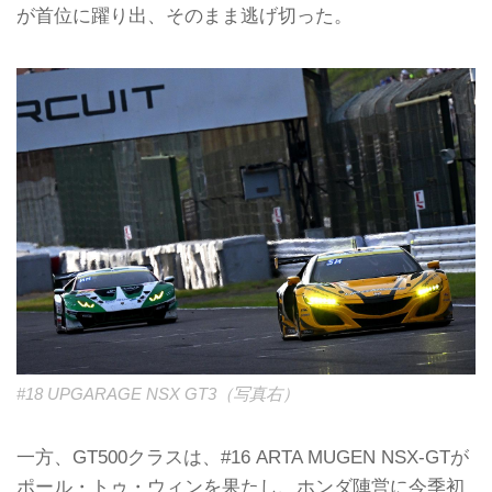
が首位に躍り出、そのまま逃げ切った。
#18 UPGARAGE NSX GT3（写真右）
一方、GT500クラスは、#16 ARTA MUGEN NSX-GTが
ポール・トゥ・ウィンを果たし、ホンダ陣営に今季初