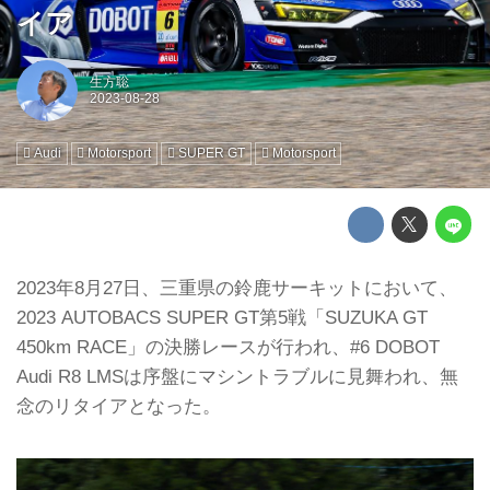
イア
生方聡
Audi
Motorsport
SUPER GT
Motorsport
2023年8月27日、三重県の鈴鹿サーキットにおいて、
2023 AUTOBACS SUPER GT第5戦「SUZUKA GT
450km RACE」の決勝レースが行われ、#6 DOBOT
Audi R8 LMSは序盤にマシントラブルに見舞われ、無
念のリタイアとなった。