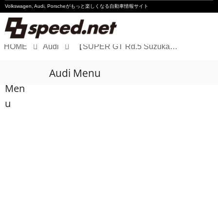
Volkswagen, Audi, Porscheが
もっと楽しくなる自動車情報サイト
HOME
Audi
【SUPER GT Rd.5 Suzuka】DOBOT Audi R8 LMSが無念のリタイア
Volkswagen
Audi Menu
Audi
Men
Porsche
u
Motorsport
Essay