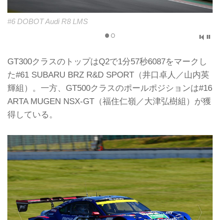
#6 DOBOT Audi R8 LMS
GT300クラスのトップはQ2で1分57秒6087をマークし
た#61 SUBARU BRZ R&D SPORT（井口卓人／山内英
輝組）。一方、GT500クラスのポールポジションは#16
ARTA MUGEN NSX-GT（福住仁嶺／大津弘樹組）が獲
得している。