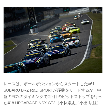
レースは、ポールポジションからスタートした#61
SUBARU BRZ R&D SPORTが序盤をリードするが、中
盤のFCYのタイミングで2回目のピットストップを行っ
た#18 UPGARAGE NSX GT3（小林崇志／小出 峻組）