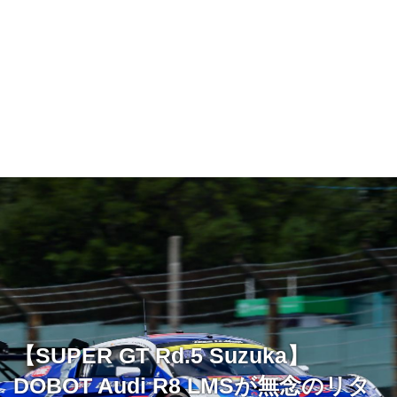
【SUPER GT Rd.5 Suzuka】
DOBOT Audi R8 LMSが無念のリタ