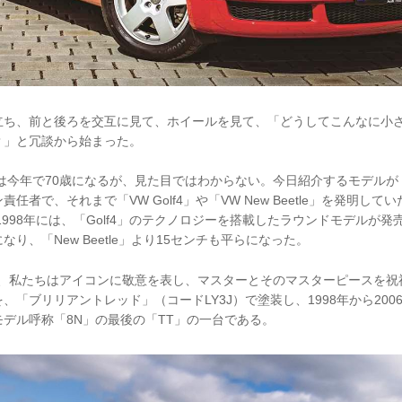
立ち、前と後ろを交互に見て、ホイールを見て、「どうしてこんなに小
？」と冗談から始まった。
は今年で70歳になるが、見た目ではわからない。今日紹介するモデル
任者で、それまで「VW Golf4」や「VW New Beetle」を発明し
998年には、「Golf4」のテクノロジーを搭載したラウンドモデルが発売
り、「New Beetle」より15センチも平らになった。
日、私たちはアイコンに敬意を表し、マスターとそのマスターピースを
、「ブリリアントレッド」（コードLY3J）で塗装し、1998年から20
デル呼称「8N」の最後の「TT」の一台である。