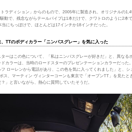
トラディション」からのもので、2005年に製造され、オリジナルの1,450
輪駆動で、残念ながらテールパイプは1本だけで、クワトロのように2本
本当にちっぽけで、ほとんどは17インチか18インチだった。
は、TTのボディカラー「ニンバスグレー」を気に入った
スターはこの色について、「私はニンバスグレーが好きだ」と、異なる
ッドカラーは、当時のロードスターのプレゼンテーションカラーだった
ルフ ローレンから電話があり、この色を気に入ってくれました」と、シ
ボス、マーティン ヴィンターコーンも東京で「オープンTT」を見たと
だ？」と言いながら、熱心に質問していたそうだ。