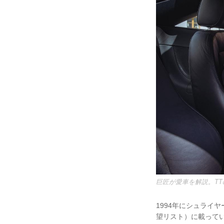
巨匠が愛車を解説。T
1994年にシュライ
望リスト）に載って