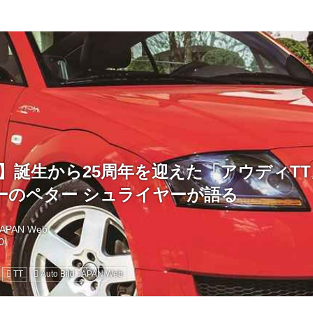
Bild】誕生から25周年を迎えた「アウディ
ーのペター シュライヤーが語る
 JAPAN Web
TT
Auto Bild JAPAN Web