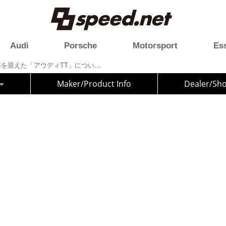
Audi
Porsche
Motorsport
Es
【Auto Bild】誕生から25周年を迎えた「アウディTT」について名デザイナーのペター シュライヤーが語る
Maker/Product Info
Dealer/Sh