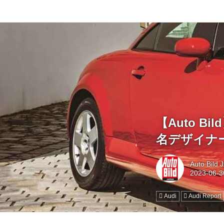
【Auto 
名デザイナ
Auto Bild
Audi
Audi Report