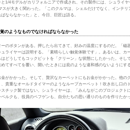
と1/4モデルがカリフォルニアで作成され、その製作には、シュライヤ
ーマスが大きく関わった。「このクルマは、シェルだけでなく、インテリ
ればならなかった」と、今日、巨匠は語る。
覚のようなものでなければならなかった
ターのボタンがある。押したら出てきて、好みの温度にするのだ。「磁
シュライヤーは説明する。「素晴らしい触覚体験です」。あるいは、カ
らはどうしてもコックピットを「クリーン」な状態にしたかった。そし
含めてすべてを覆い、開いたときには庇のような違和感のないようにす
お金がかかった。そして、贅沢なカーペットにもお金がかかった。他の
く、貴重なオールドタイマーのようなループカーペット！吹き出し口の
ラスチック製ではない。シュライヤーは、「みんながこのプロジェクトに
ンベルクも、役員のペフゲンも、自分たちの思い通りのものを作りたか