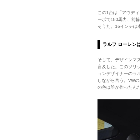
この1台は「アウディ 
ーボで180馬力、前
そうだ。16インチは
ラルフ ローレン
そして、デザインマ
言及した。このソリ
ョンデザイナーのラ
しながら言う。VWの
の色は誰が作ったん