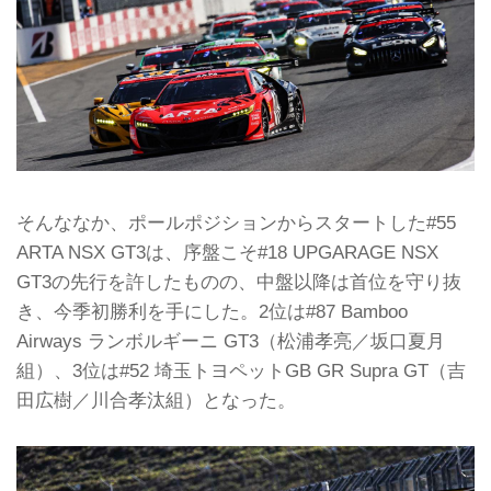
そんななか、ポールポジションからスタートした#55
ARTA NSX GT3は、序盤こそ#18 UPGARAGE NSX
GT3の先行を許したものの、中盤以降は首位を守り抜
き、今季初勝利を手にした。2位は#87 Bamboo
Airways ランボルギーニ GT3（松浦孝亮／坂口夏月
組）、3位は#52 埼玉トヨペットGB GR Supra GT（吉
田広樹／川合孝汰組）となった。