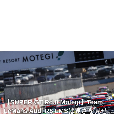
【SUPER GT Rd.8 Motegi】Team
LeMans Audi R8 LMSは速さを見せ