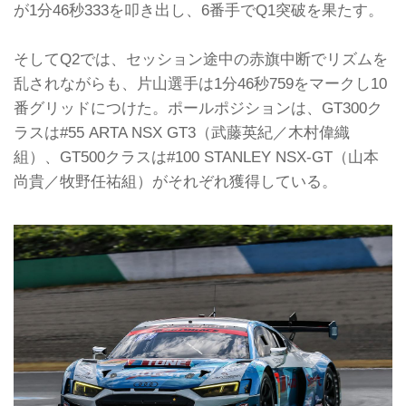
が1分46秒333を叩き出し、6番手でQ1突破を果たす。
そしてQ2では、セッション途中の赤旗中断でリズムを
乱されながらも、片山選手は1分46秒759をマークし10
番グリッドにつけた。ポールポジションは、GT300ク
ラスは#55 ARTA NSX GT3（武藤英紀／木村偉織
組）、GT500クラスは#100 STANLEY NSX-GT（山本
尚貴／牧野任祐組）がそれぞれ獲得している。