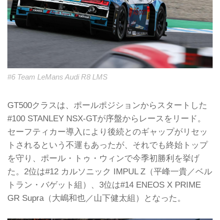
#6 Team LeMans Audi R8 LMS
GT500クラスは、ポールポジションからスタートした
#100 STANLEY NSX-GTが序盤からレースをリード。
セーフティカー導入により後続とのギャップがリセッ
トされるという不運もあったが、それでも終始トップ
を守り、ポール・トゥ・ウィンで今季初勝利を挙げ
た。2位は#12 カルソニック IMPUL Z（平峰一貴／ベル
トラン・バゲット組）、3位は#14 ENEOS X PRIME
GR Supra（大嶋和也／山下健太組）となった。