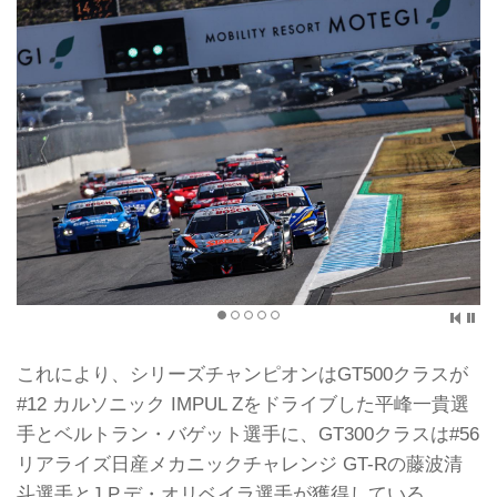
これにより、シリーズチャンピオンはGT500クラスが
#12 カルソニック IMPUL Zをドライブした平峰一貴選
手とベルトラン・バゲット選手に、GT300クラスは#56
リアライズ日産メカニックチャレンジ GT-Rの藤波清
斗選手とJ.P.デ・オリベイラ選手が獲得している。