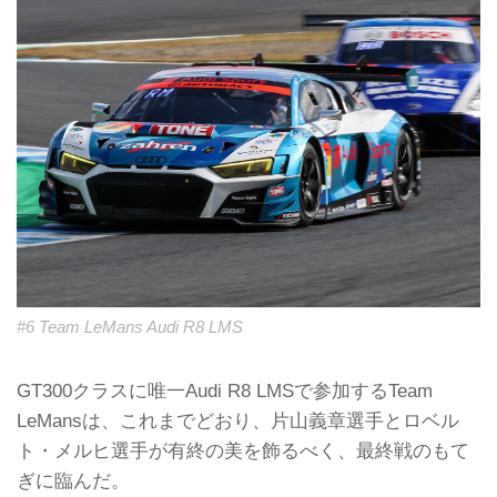
#6 Team LeMans Audi R8 LMS
GT300クラスに唯一Audi R8 LMSで参加するTeam
LeMansは、これまでどおり、片山義章選手とロベル
ト・メルヒ選手が有終の美を飾るべく、最終戦のもて
ぎに臨んだ。