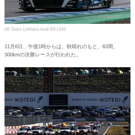
#6 Team LeMans Audi R8 LMS
11月6日、午後1時からは、秋晴れのもと、63周、
300kmの決勝レースが行われた。