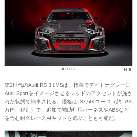
第2世代のAudi RS 3 LMSは、標準でデイトナグレーに
Audi Sportをイメージさせるレッドのアクセントが施さ
れた状態で納車される。価格は137,500ユーロ（約1790
万円、税別）で、追加で補助灯用ハーネスやABSなど
を含む耐久レース用キットを選ぶことも可能だ。