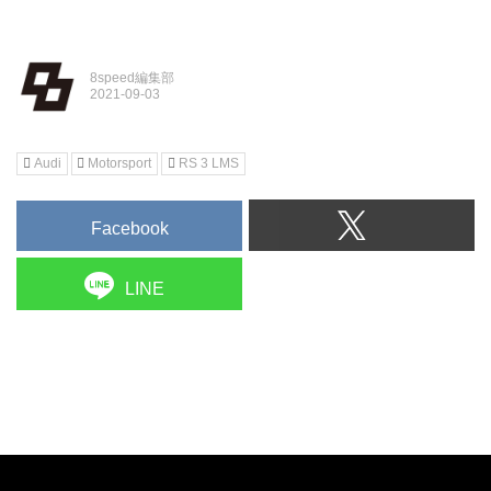
8speed編集部
Audi
Motorsport
RS 3 LMS
Facebook
LINE