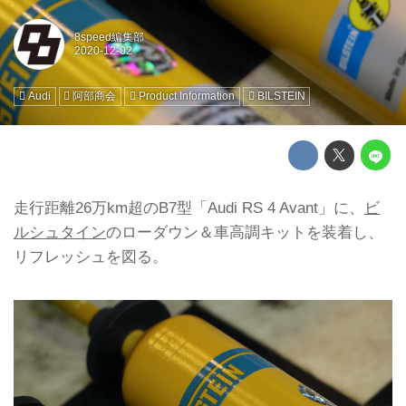
8speed編集部
Audi
阿部商会
Product Information
BILSTEIN
走行距離26万km超のB7型「Audi RS 4 Avant」に、
ビ
ルシュタイン
のローダウン＆車高調キットを装着し、
リフレッシュを図る。