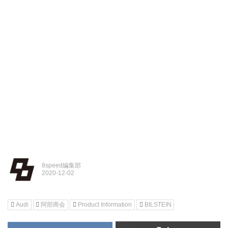
8speed編集部
Audi
阿部商会
Product Information
BILSTEIN